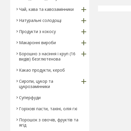
Чай, кава та кавозамінники
Натуральні солодощі
Продукти з кокосу
Макаронні вироби
Борошно з насіння і круп (16
видів) безглютенова
Какао продукти, кероб
Сиропи, цукор та
цукрозамінники
Суперфуди
Горіхові пасти, тахіні, олія гхі
Порошок з овочів, фруктів та
ягід