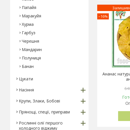
Папайя
Залишивс
Маракуйя
–16%
Хурма
Гарбуз
Черешня
Мандарин
Полуниця
Банан
Ананас натура
Цукати
а
64
Насіння
Гот
Крупи, Злаки, Бобові
Оп
Прянощі, спеції, приправи
Рослинні олії першого
холодного віджиму