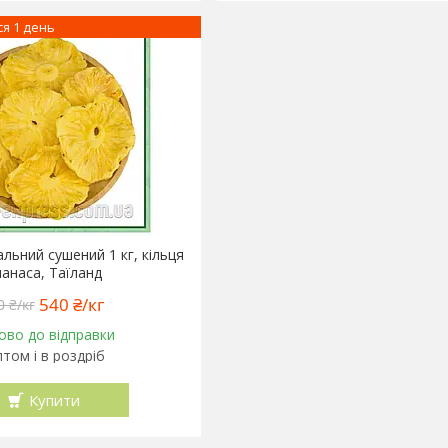
я 1 день
льний сушений 1 кг, кільця
нанаса, Таїланд
540 ₴/кг
0 ₴/кг
ово до відправки
том і в роздріб
Купити