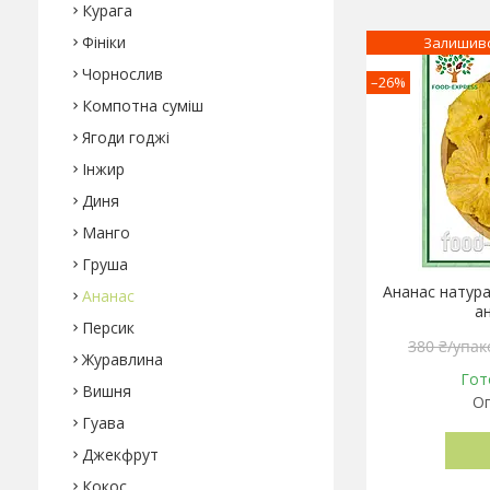
Курага
Фініки
Залишивс
Чорнослив
–26%
Компотна суміш
Ягоди годжі
Інжир
Диня
Манго
Груша
Ананас натура
Ананас
а
Персик
380 ₴/упак
Журавлина
Гот
Вишня
Оп
Гуава
Джекфрут
Кокос