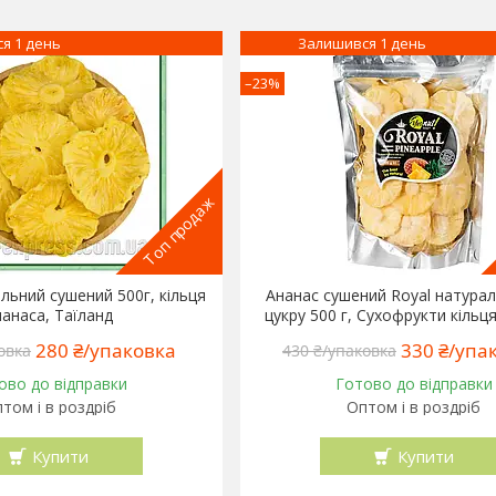
я 1 день
Залишився 1 день
–23%
Топ продаж
льний сушений 500г, кільця
Ананас сушений Royal натура
нанаса, Таїланд
цукру 500 г, Сухофрукти кільц
280 ₴/упаковка
330 ₴/упа
овка
430 ₴/упаковка
ово до відправки
Готово до відправки
том і в роздріб
Оптом і в роздріб
Купити
Купити