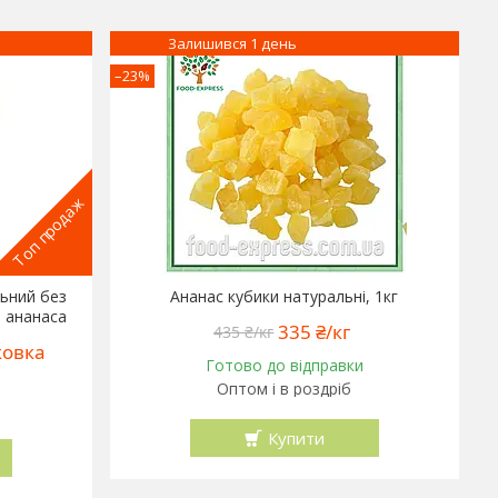
Залишився 1 день
–23%
Топ продаж
льний без
Ананас кубики натуральні, 1кг
я ананаса
335 ₴/кг
435 ₴/кг
ковка
Готово до відправки
Оптом і в роздріб
Купити