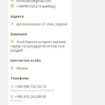
moresellvv@gmail.com
+380981025213 (вайбер)
вул.Ушинського 27, Київ, Україна
Food-Express-інтернет магазин
горіхів та сухофруктів оптом та в
роздріб
Василь
+380 (98) 102-52-13
Марина (понеділок-п'ятниця)
+380 (93) 262-88-08
Марина