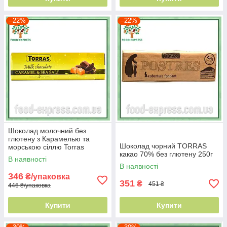
–22%
–22%
Шоколад молочний без
глютену з Карамелью та
Шоколад чорний TORRAS
морською сіллю Torras
какао 70% без глютену 250г
CARAMEL & SEA SALT 250г
В наявності
В наявності
346
₴/упаковка
351
₴
451 ₴
446 ₴/упаковка
Купити
Купити