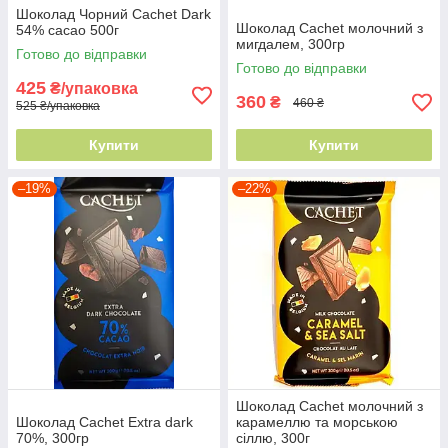
Шоколад Чорний Cachet Dark
Шоколад Cachet молочний з
54% cacao 500г
мигдалем, 300гр
Готово до відправки
Готово до відправки
425
₴/упаковка
360
₴
460 ₴
525 ₴/упаковка
Купити
Купити
–19%
–22%
Шоколад Cachet молочний з
Шоколад Cachet Extra dark
карамеллю та морською
70%, 300гр
сіллю, 300г