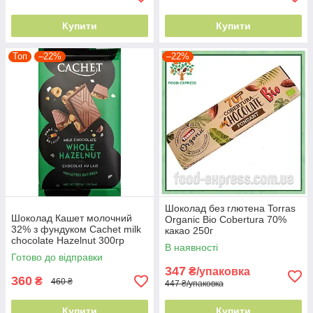
Купити
Купити
Топ
–22%
–22%
Шоколад без глютена Torras
Шоколад Кашет молочний
Organic Bio Cobertura 70%
32% з фундуком Cachet milk
какао 250г
chocolate Hazelnut 300гр
В наявності
Готово до відправки
347
₴/упаковка
360
₴
460 ₴
447 ₴/упаковка
Купити
Купити