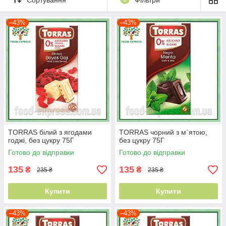
–43%
–43%
TORRAS білий з ягодами
TORRAS чорний з м`ятою,
годжі, без цукру 75Г
без цукру 75Г
Готово до відправки
Готово до відправки
135
135
₴
₴
235 ₴
235 ₴
Купити
Купити
–43%
–43%