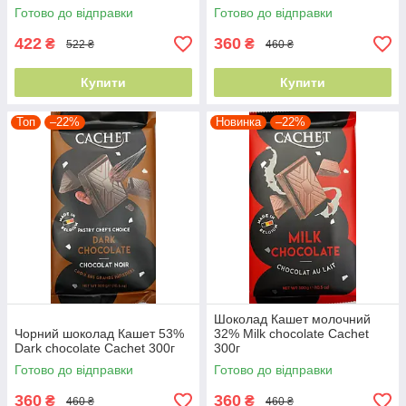
Готово до відправки
Готово до відправки
422
360
₴
₴
522 ₴
460 ₴
Купити
Купити
Топ
–22%
Новинка
–22%
Шоколад Кашет молочний
Чорний шоколад Кашет 53%
32% Milk chocolate Cachet
Dark chocolate Cachet 300г
300г
Готово до відправки
Готово до відправки
360
360
₴
₴
460 ₴
460 ₴