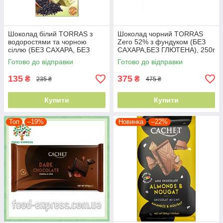
Шоколад білий TORRAS з
Шоколад чорний TORRAS
водоростями та чорною
Zero 52% з фундуком (БЕЗ
сіллю (БЕЗ САХАРА, БЕЗ
САХАРА,БЕЗ ГЛЮТЕНА), 250г
ГЛЮТЕНА) 75г
Готово до відправки
Готово до відправки
135
375
₴
₴
235 ₴
475 ₴
Купити
Купити
Топ
–19%
Новинка
–22%