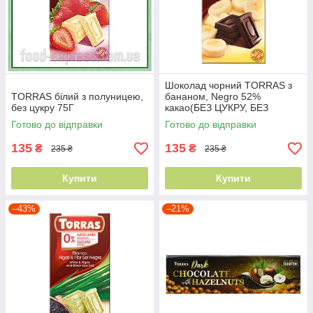
Шоколад чорний TORRAS з
TORRAS білий з полуницею,
бананом, Negro 52%
без цукру 75Г
какао(БЕЗ ЦУКРУ, БЕЗ
ГЛЮТЕНА) 75г
Готово до відправки
Готово до відправки
135
135
₴
₴
235 ₴
235 ₴
Купити
Купити
–43%
–21%