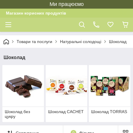
Ми працюємо
Магазин корисних продуктів
Товари та послуги
Натуральні солодощі
Шоколад
Шоколад
Шоколад без
Шоколад CACHET
Шоколад TORRAS
цукру
Сортування
0
Фільтри