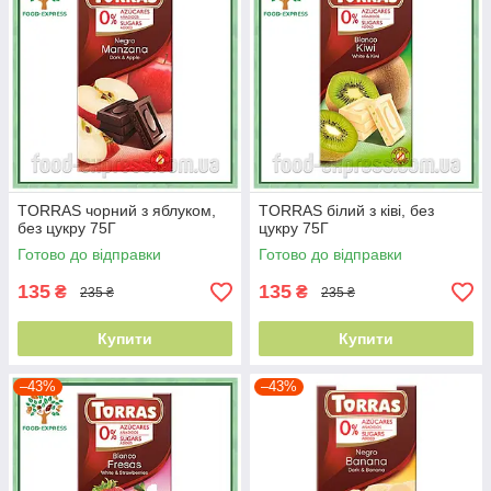
TORRAS чорний з яблуком,
TORRAS білий з ківі, без
без цукру 75Г
цукру 75Г
Готово до відправки
Готово до відправки
135
135
₴
₴
235 ₴
235 ₴
Купити
Купити
–43%
–43%