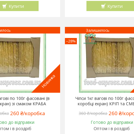
Купити
Купити
илось
Залишилось
–28%
Новинка
агові по 100г фасовані (в
Чіпси 1кг вагові по 100г фас
екран) зі смаком КРАБА
коробці екран) КРІП та С
260 ₴/коробка
260 ₴/кор
обка
360 ₴/коробка
ово до відправки
Готово до відправки
том і в роздріб
Оптом і в роздріб