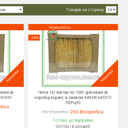
Залишилось
–28%
Новинка
Новинка
овані (в
Чіпси 1кг вагові по 100г фасовані (в
БЕКОНУ
коробці екран) зі смаком КАЄНСЬКОГО
ПЕРЦЮ
обка
260 ₴/коробка
360 ₴/коробка
Готово до відправки
Оптом і в роздріб