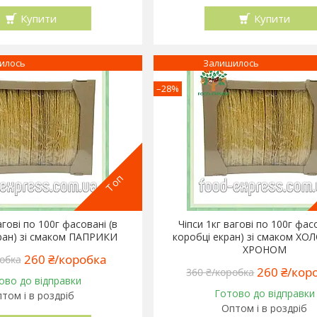
Купити
Купити
илось
Залишилось
–28%
Топ
агові по 100г фасовані (в
Чіпси 1кг вагові по 100г фас
ран) зі смаком ПАПРИКИ
коробці екран) зі смаком Х
ХРОНОМ
260 ₴/коробка
обка
260 ₴/кор
360 ₴/коробка
ово до відправки
Готово до відправки
том і в роздріб
Оптом і в роздріб