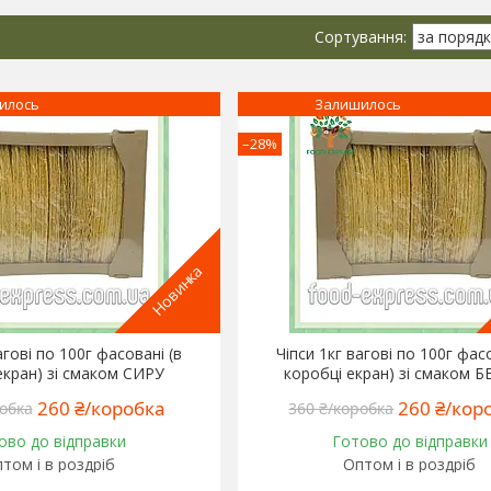
илось
Залишилось
–28%
Новинка
агові по 100г фасовані (в
Чіпси 1кг вагові по 100г фас
екран) зі смаком СИРУ
коробці екран) зі смаком 
260 ₴/коробка
260 ₴/кор
обка
360 ₴/коробка
ово до відправки
Готово до відправки
том і в роздріб
Оптом і в роздріб