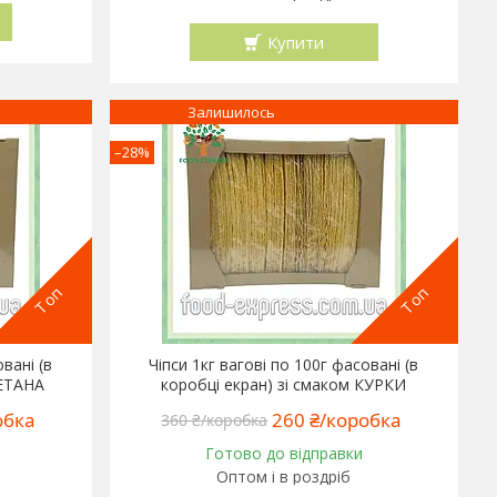
Купити
Залишилось
–28%
Топ
Топ
овані (в
Чіпси 1кг вагові по 100г фасовані (в
МЕТАНА
коробці екран) зі смаком КУРКИ
обка
260 ₴/коробка
360 ₴/коробка
Готово до відправки
Оптом і в роздріб