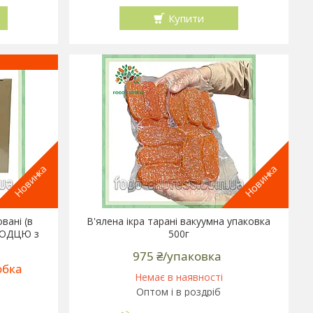
Купити
Новинка
Новинка
овані (в
В'ялена ікра тарані вакуумна упаковка
ОЛОДЦЮ з
500г
975 ₴/упаковка
обка
Немає в наявності
Оптом і в роздріб