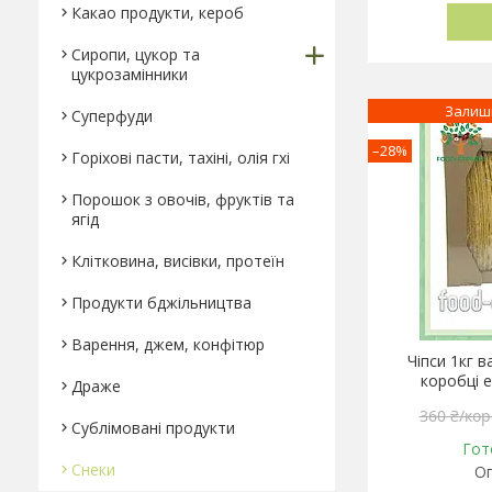
Какао продукти, кероб
Сиропи, цукор та
цукрозамінники
Залиш
Суперфуди
–28%
Горіхові пасти, тахіні, олія гхі
Порошок з овочів, фруктів та
ягід
Клітковина, висівки, протеїн
Продукти бджільництва
Варення, джем, конфітюр
Чіпси 1кг в
коробці 
Драже
360 ₴/кор
Сублімовані продукти
Гот
Снеки
Оп