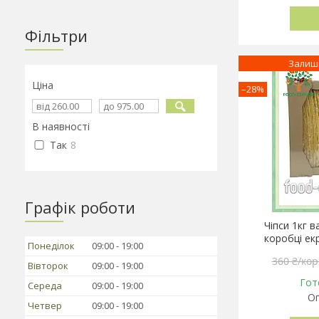
Фільтри
Залиш
Ціна
–28%
В наявності
Так
8
Графік роботи
Чіпси 1кг в
коробці ек
Понеділок
09:00
19:00
360 ₴/кор
Вівторок
09:00
19:00
Гот
Середа
09:00
19:00
Оп
Четвер
09:00
19:00