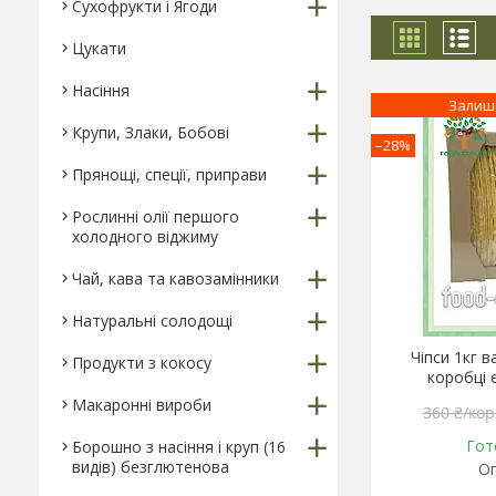
Сухофрукти і Ягоди
Цукати
Насіння
Залиш
Крупи, Злаки, Бобові
–28%
Прянощі, спеції, приправи
Рослинні олії першого
холодного віджиму
Чай, кава та кавозамінники
Натуральні солодощі
Чіпси 1кг в
Продукти з кокосу
коробці 
Макаронні вироби
360 ₴/кор
Гот
Борошно з насіння і круп (16
видів) безглютенова
Оп