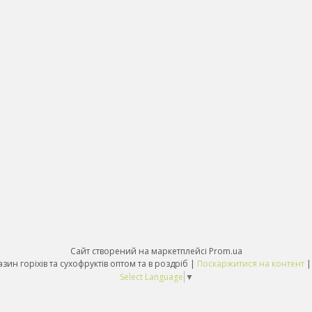
Сайт створений на маркетплейсі
Prom.ua
Food-Express-інтернет магазин горіхів та сухофруктів оптом та в роздріб |
Поскаржитися на контент
Select Language
▼