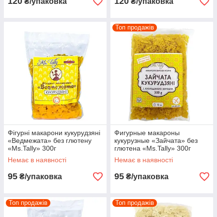
120
120
₴/упаковка
₴/упаковка
Топ продажів
Фігурні макарони кукурудзяні
Фигурные макароны
«Ведмежата» без глютену
кукурузные «Зайчата» без
«Ms.Tally» 300г
глютена «Ms.Tally» 300г
Немає в наявності
Немає в наявності
95
95
₴/упаковка
₴/упаковка
Топ продажів
Топ продажів