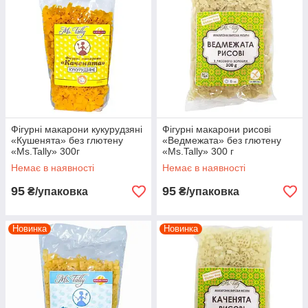
Фігурні макарони кукурудзяні
Фігурні макарони рисові
«Кушенята» без глютену
«Ведмежата» без глютену
«Ms.Tally» 300г
«Ms.Tally» 300 г
Немає в наявності
Немає в наявності
95
95
₴/упаковка
₴/упаковка
Новинка
Новинка