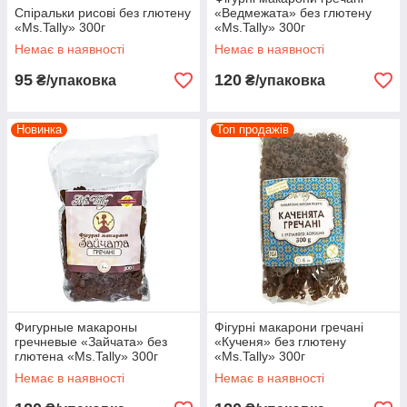
Спіральки рисові без глютену
«Ведмежата» без глютену
«Ms.Tally» 300г
«Ms.Tally» 300г
Немає в наявності
Немає в наявності
95
120
₴/упаковка
₴/упаковка
Новинка
Топ продажів
Фигурные макароны
Фігурні макарони гречані
гречневые «Зайчата» без
«Кученя» без глютену
глютена «Ms.Tally» 300г
«Ms.Tally» 300г
Немає в наявності
Немає в наявності