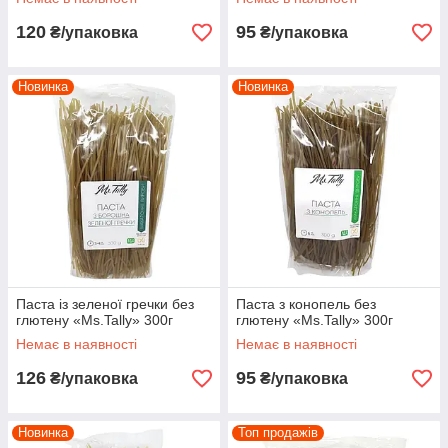
120
95
₴/упаковка
₴/упаковка
Новинка
Новинка
Паста із зеленої гречки без
Паста з конопель без
глютену «Ms.Tally» 300г
глютену «Ms.Tally» 300г
Немає в наявності
Немає в наявності
126
95
₴/упаковка
₴/упаковка
Новинка
Топ продажів