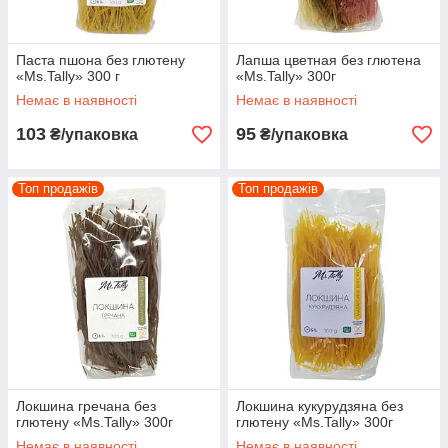
Паста пшона без глютену
Лапша цветная без глютена
«Ms.Tally» 300 г
«Ms.Tally» 300г
Немає в наявності
Немає в наявності
103
95
₴/упаковка
₴/упаковка
Топ продажів
Топ продажів
Локшина гречана без
Локшина кукурудзяна без
глютену «Ms.Tally» 300г
глютену «Ms.Tally» 300г
Немає в наявності
Немає в наявності