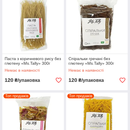
Паста з коричневого рису без
Спіральки гречані без
глютену «Ms.Tally» 300г
глютену «Ms.Tally» 300г
Немає в наявності
Немає в наявності
120
120
₴/упаковка
₴/упаковка
Топ продажів
Топ продажів