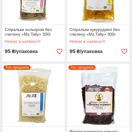
Спіральки кольорові без
Спіральки кукурудзяні без
глютену «Ms.Tally» 300г
глютену «Ms.Tally» 300г
Немає в наявності
Немає в наявності
95
95
₴/упаковка
₴/упаковка
Топ продажів
Топ продажів
Фігурні макарони гречані