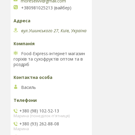
moresellvv@gmail.com
+380981025213 (вайбер)
вул.Ушинського 27, Київ, Україна
Food-Express-інтернет магазин
горіхів та сухофруктів оптом та в
роздріб
Василь
+380 (98) 102-52-13
Марина (понеділок-п'ятниця)
+380 (93) 262-88-08
Марина