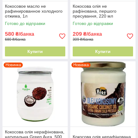
Кокосовое масло не
Кокосова олія не
рафинированное холодного
рафінована, першого
отжима, 1л
пресування, 220 мл
Готово до відправки
Готово до відправки
580
209
₴/банка
₴/банка
680 ₴/банка
309 ₴/банка
Купити
Купити
Новинка
Новинка
Кокосова олія нерафінована,
натуральна Green Aura, 500
Кокосова олія нерафінована