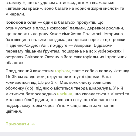
вітаміну Е, що є чудовим антиоксидантом і вважається
«вітаміном краси», воно багате на корисні жирні кислоти та
мінерали.
Кокосова олія
— один із багатьох продуктів, що
отримуються з плодів кокосової пальми, деревної рослини,
що належить до роду Кокос сімейства Пальмові. Історична
батьківщина пальми невідома, за однією версією це тропіки
Південно-Східної Азії, по-друге — Америки. Віддаючи
перевагу піщаним ґрунтам, поширена на всіх узбережжях і
островах Світового Океану в його екваторіальних і тропічних
областях.
Плод, званий кокосовим
горіхом
, являє собою велику кістянку
15-35 см завдовжки, округло-витягнутої форми. Вага
коливається від 1,5 до 3 кг. Має волокнисту зовнішню
оболонку (кір), під якою міститься тверда шкаралупа. У ній
міститься безпосередньо
насіння
, що складається з м'якоті та
молочно-білої рідини, кокосового соку, що з'являється в
недозрілому горіхі через п'ять місяців після закінчення
цвітіння.
Приховати