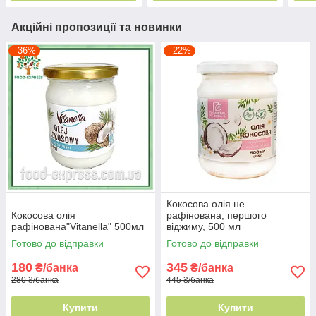
Акційні пропозиції та новинки
–36%
–22%
Кокосова олія не
Кокосова олія
рафінована, першого
рафінована"Vitanella" 500мл
віджиму, 500 мл
Готово до відправки
Готово до відправки
180
345
₴/банка
₴/банка
280 ₴/банка
445 ₴/банка
Купити
Купити