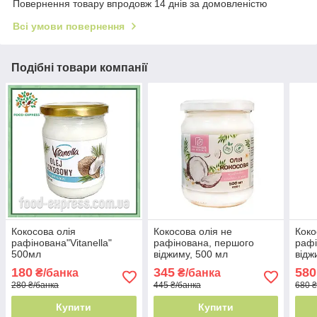
Повернення товару впродовж 14 днів за домовленістю
Всі умови повернення
Подібні товари компанії
Кокосова олія
Кокосова олія не
Коко
рафінована"Vitanella"
рафінована, першого
рафі
500мл
віджиму, 500 мл
відж
180
345
580
₴/банка
₴/банка
280 ₴/банка
445 ₴/банка
680 ₴
Купити
Купити