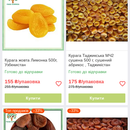
Курага Таджикська МЧ2
Курага жовта Лимонка 500г,
сушена 500 г, сушений
Узбекистан
абрикос , Таджикістан
Готово до відправки
Готово до відправки
155
175
₴/упаковка
₴/упаковка
255 ₴/упаковка
275 ₴/упаковка
Купити
Купити
Топ продажів
–33%
–33%