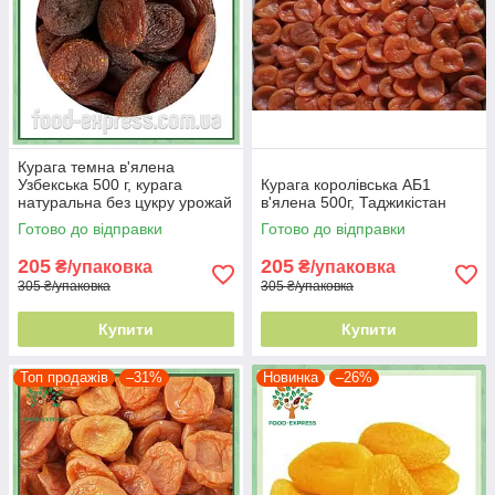
Курага темна в'ялена
Узбекська 500 г, курага
Курага королівська АБ1
натуральна без цукру урожай
в'ялена 500г, Таджикістан
2025, Королівська
Готово до відправки
Готово до відправки
205
205
₴/упаковка
₴/упаковка
305 ₴/упаковка
305 ₴/упаковка
Купити
Купити
Топ продажів
–31%
Новинка
–26%