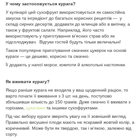
У чому застосовується курага?
У кулінарії цей сухофрукт використовується як самостійна
закуска та інгредієнт до багатьох корисних рецептів — у
складі сирних десертів, додавати до млинців або в випічку, а
також у фруктові салати. Наприклад, його часто
використовують у приготування м'ясних страв або як
підсолоджувач. Відгуки гостей будуть тільки величальні!
Також популярне приготування смачних цукерок на основі
кураги — це дешево, корисно та смачно.
Її додають у напої морси, компоти й алкогольні настоянки.
Як вживати курагу?
Якщо раніше курага не входила у ваш щоденний раціон, то
варто почати її вживання з 3 шт. на день, поступово
збільшивши кількість до 150 грамів. Дуже смачно її вживати з
горіхами,
цукатами
та іншими сухофруктами.
Під час вибору кураги зверніть увагу на її зовнішній вигляд.
Правильно висушені плоди мають не яскравий жовтий колір, а
коричневий. Може бути як твердою, так і м'якою, залежно від
сорту.