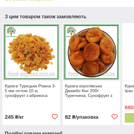
З цим товаром також замовляють
Курага Турецька Різана 3-
Курага королівська
Кура
5 мм оптом 10 кг,
Джамбо Кінг 200г
Іран
сухофрукт з абрикоса
Туреччина, Сухофрукт з
кубиками, сушений
абрикоса, Абрикос
абрикос
сушений без цукру
680
245
82
₴/кг
₴/упаковка
Подібні товари компанії