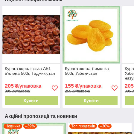
Курага королівська АБ1
Курага жовта Лимонка
Кура
в'ялена 500г, Таджикістан
500г, Узбекистан
Узбе
нату
урож
205
155
205
₴/упаковка
₴/упаковка
305 ₴/упаковка
255 ₴/упаковка
305 ₴
Купити
Купити
Акційні пропозиції та новинки
Новинка
–39%
Топ продажів
–36%