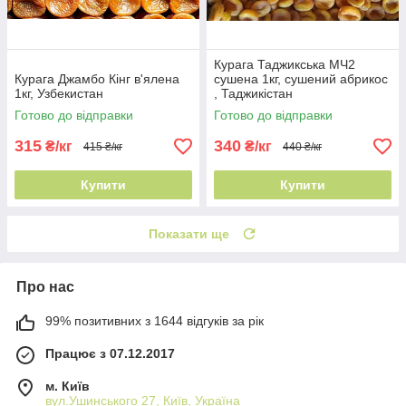
Курага Таджикська МЧ2
Курага Джамбо Кінг в'ялена
сушена 1кг, сушений абрикос
1кг, Узбекистан
, Таджикістан
Готово до відправки
Готово до відправки
315
340
₴/кг
₴/кг
415 ₴/кг
440 ₴/кг
Купити
Купити
Показати ще
Про нас
99% позитивних з 1644 відгуків за рік
Працює з 07.12.2017
м. Київ
вул.Ушинського 27, Київ, Україна