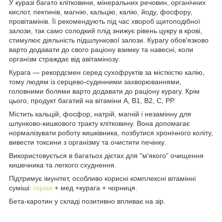
У куразі багато клітковини, мінеральних речовин, органічних
кислот, пектинів, магнію, кальцію, калію, йоду, фосфору,
провітамінів. Її рекомендують під час хвороб щитоподібної
залози, так само солодкий плід знижує рівень цукру в крові,
стимулює діяльність підшлункової залози. Курагу обов'язково
варто додавати до свого раціону взимку та навесні, коли
організм страждає від авітамінозу.
Курага — рекордсмен серед сухофруктів за місткістю калію,
тому людям із серцево-судинними захворюваннями,
головними болями варто додавати до раціону курагу. Крім
цього, продукт багатий на вітаміни А, В1, В2, С, РР.
Містить кальцій, фосфор, натрій, магній і незамінну для
шлунково-кишкового тракту клітковину. Вона допомагає
нормалізувати роботу кишківника, позбутися хронічного коліту,
вивести токсини з організму та очистити печінку.
Використовується в багатьох дієтах для "м'якого" очищення
кишечника та легкого схуднення.
Підтримує імунітет, особливо корисні комплексні вітамінні
суміші:
горіхи
+ мед +курага + чорниця.
Бета-каротин у складі позитивно впливає на зір.