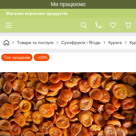
Ми працюємо
Магазин корисних продуктів
Товари та послуги
Сухофрукти і Ягоди
Курага
Кур
Топ продажів
–43%