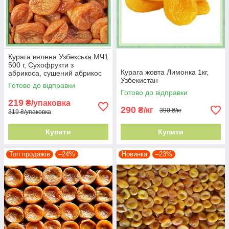
Курага вялена Узбекська МЧ1
500 г, Сухофрукти з
Курага жовта Лимонка 1кг,
абрикоса, сушений абрикос
Узбекистан
жовтий
Готово до відправки
Готово до відправки
219
₴/упаковка
290
₴/кг
390 ₴/кг
319 ₴/упаковка
Купити
Купити
Топ продажів
–24%
Новинка
–23%