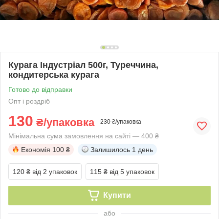
Курага Індустріал 500г, Туреччина,
кондитерська курага
Готово до відправки
Опт і роздріб
130
₴/упаковка
230 ₴/упаковка
Мінімальна сума замовлення на сайті — 400 ₴
Економія
100 ₴
Залишилось
1 день
120 ₴
від 2 упаковок
115 ₴
від 5 упаковок
Купити
або