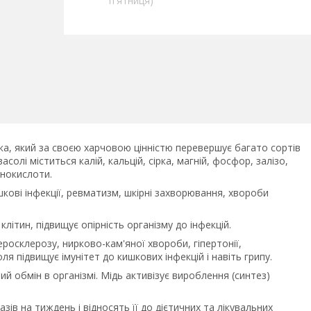
п'ятниця)
ка, який за своєю харчовою цінністю перевершує багато сортів
солі міститься калій, кальцій, сірка, магній, фосфор, залізо,
мінокислоти.
шкові інфекції, ревматизм, шкірні захворювання, хвороби
літин, підвищує опірність організму до інфекцій.
осклерозу, нирково-кам'яної хвороби, гіпертонії,
я підвищує імунітет до кишкових інфекцій і навіть грипу.
ий обмін в організмі. Мідь активізує вироблення (синтез)
в на тиждень і відносять її до дієтичних та лікувальних