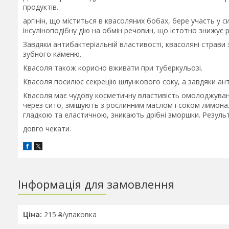
продуктів.
аргінін, що міститься в квасоляних бобах, бере участь у 
інсуліноподібну дію на обмін речовин, що істотно знижує р
Завдяки антибактеріальній властивості, квасоляні стра
зубного каменю.
Квасоля також корисно вживати при туберкульозі.
Квасоля посилює секрецію шлункового соку, а завдяки ант
Квасоля має чудову косметичну властивість омолоджування
через сито, змішують з рослинним маслом і соком лимона.
гладкою та еластичною, зникають дрібні зморшки. Результ
довго чекати.
Інформація для замовлення
Ціна:
215 ₴/упаковка