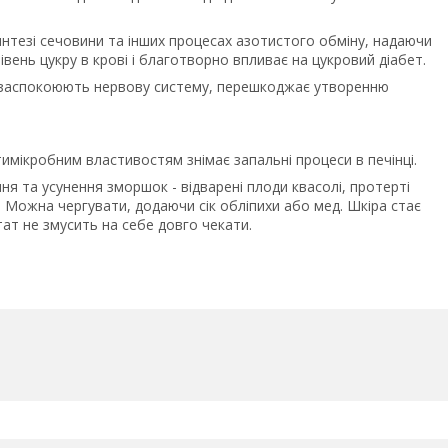
синтезі сечовини та інших процесах азотистого обміну, надаючи
івень цукру в крові і благотворно впливає на цукровий діабет.
ви заспокоюють нервову систему, перешкоджає утворенню
имікробним властивостям знімає запальні процеси в печінці.
 та усунення зморшок - відварені плоди квасолі, протерті
 Можна чергувати, додаючи сік обліпихи або мед. Шкіра стає
ат не змусить на себе довго чекати.