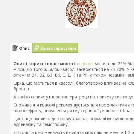
Опис
Характеристики
Опис і корисні властивості:
квасоля
містить до 25% біл
м'яса. До того ж білок квасолі засвоюється на 70-80%. У ква
вітаміни В1, В2, В3, В6, С, Е, К та РР, а також незамінні а
Сірка, що міститься в квасолі, благотворно впливає на ки
бронхів.
А залізо сприяє утворенню еритроцитів, притоку кисню до к
Споживання квасолі рекомендується для профілактики атер
пієлонефриту, порушення ритму серцевої діяльності. Квасол
Цинк, що входить до складу квасолі, нормалізує вуглеводн
адреналіну та гемоглобіну.
Дієтологи рекомендують вживати квасолю не менше 1-2 разі