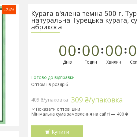
–24%
Курага в'ялена темна 500 г, Ту
натуральна Турецька курага, с
абрикоса
0
0
0
0
0
0
0
Днів
Годин
Хвилин
Сек
Готово до відправки
Оптом і в роздріб
309 ₴/упаковка
409 ₴/упаковка
Показати оптові ціни
Мінімальна сума замовлення на сайті — 400 ₴
Купити