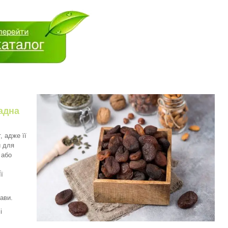
адна
, адже її
и для
 або
ї
.
ави.
і