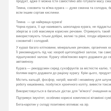
продукт, адже її можна їсти самостійно або готувати масу сма
Темна, соковита та м'яка курага — дуже смачна та солодка, б
всім іншим сортам кислинки.
Темна — це найкраща курага!
Чорна курага, її ще називають шоколадна курага, не піддаєть
зберігає в собі максимум корисних речовин. Отримують такий 
використовують тільки добірні, великі та рівні, плоди абрико
соковитий і солодкий.
У куразі багато клітковини, мінеральних речовин, органічних ки
Її рекомендують під час хвороб щитоподібної залози, так само
підшлункової залози. Курагу обов'язково варто додавати до св
авітамінозу.
Курага — рекордсмен серед сухофруктів за місткістю калію,
болями варто додавати до раціону курагу. Крім цього, продукт 
Містить кальцій, фосфор, натрій, магній і незамінну для шлу
роботу кишківника, позбутися хронічного коліту, вивести токсин
Використовується в багатьох дієтах для "м'якого" очищення к
Підтримує імунітет, особливо корисні комплексні вітамінні сум
Бета-каротин у складі позитивно впливає на зір.