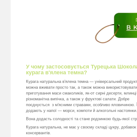
У чому застосовується Турецька Шокол
курага в'ялена темна?
Курага натуральна в'ялена темна — універсальний продукт
можна вживати просто так, а також можна використовуват
приготування маси смаколиків, як-от сирні десерти, млинці
різноманітна випічка, а також у фруктові салати. Добре
поєднується з м'ясними стравами, особливо яловичиною. Ї
додають у напої — морси, компоти й алкогольні настоянки
Вона додасть солодкості та стане родзинкою будь-якої стр
Курага натуральна, не має у своєму складі цукру, добавок 
консервантів.