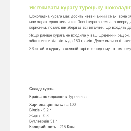
Як вживати курагу турецьку шоколадн
Шоколадна курага має досить незвичайний смак, вона з
має характерної кислинки. Зовні курага темна, а всеред
корисним, позаяк він зберігає всі вітаміни, що входять д
Якщо раніше курага не входила у ваш щоденний раціон, т
збільшивши кількість до 150 грамів. Дуже смачно її вжи
Зберігайте курагу в скляній тарі в холодному та темному
Склад:
курага
Країна походження:
Туреччина
Харчова цінність:
на 100г
Білків - 5.2 г
Жирів - 0.3 г
Вуглеводів 51 г
Калорийность
- 215 Ккал