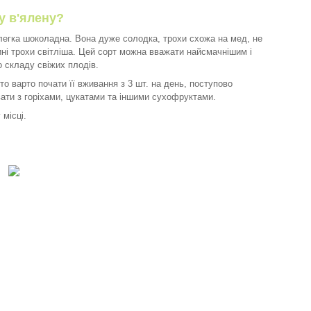
у в'ялену?
легка шоколадна. Вона дуже солодка, трохи схожа на мед, не
ині трохи світліша. Цей сорт можна вважати найсмачнішим і
о складу свіжих плодів.
о варто почати її вживання з 3 шт. на день, поступово
вати з горіхами, цукатами та іншими сухофруктами.
 місці.