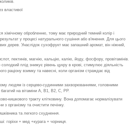
коликів.
ез властивої
ся хімічному обробленню, тому має природний темний колір і
результат у процесі натурального сушіння або в'янення. Для цього
сових дерев. Унаслідок сухофрукт має запашний аромат, він ніжний,
слот, пектинів, магнію, кальцію, калію, йоду, фосфору, провітамінів.
 солодкий плід знижує рівень цукру в крові, стимулює діяльність
ого раціону взимку та навесні, коли організм страждає від
 тому людям із серцево-судинними захворюваннями, головними
багатий на вітаміни А, В1, В2, С, РР.
нково-кишкового тракту клітковину. Вона допомагає нормалізувати
и з організму та очистити печінку.
ишківника та легкого схуднення.
іші: горіхи + мед +курага + чорниця.