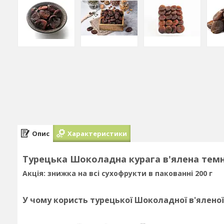
Опис
Характеристики
Турецька Шоколадна курага в'ялена темна
Акція: знижка на всі сухофрукти в пакованні 200 г
У чому користь турецької Шоколадної в'яленої