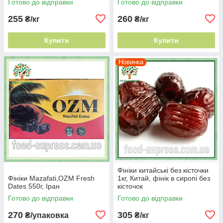
Готово до відправки
Готово до відправки
255
260
₴/кг
₴/кг
Купити
Купити
Новинка
Фініки китайські без кісточки
Фініки Mazafati,OZM Fresh
1кг, Китай, фінік в сиропі без
Dates 550г, Іран
кісточок
Готово до відправки
Готово до відправки
270
305
₴/упаковка
₴/кг