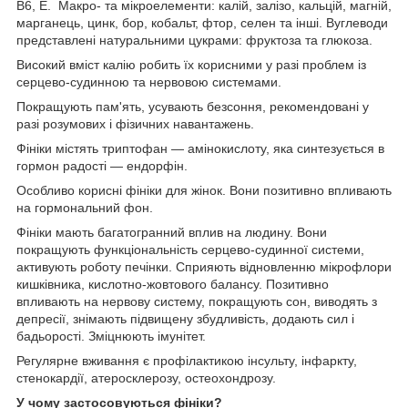
В6, Е. Макро- та мікроелементи: калій, залізо, кальцій, магній,
марганець, цинк, бор, кобальт, фтор, селен та інші. Вуглеводи
представлені натуральними цукрами: фруктоза та глюкоза.
Високий вміст калію робить їх корисними у разі проблем із
серцево-судинною та нервовою системами.
Покращують пам'ять, усувають безсоння, рекомендовані у
разі розумових і фізичних навантажень.
Фініки містять триптофан — амінокислоту, яка синтезується в
гормон радості — ендорфін.
Особливо корисні фініки для жінок. Вони позитивно впливають
на гормональний фон.
Фініки мають багатогранний вплив на людину. Вони
покращують функціональність серцево-судинної системи,
активують роботу печінки. Сприяють відновленню мікрофлори
кишківника, кислотно-жовтового балансу. Позитивно
впливають на нервову систему, покращують сон, виводять з
депресії, знімають підвищену збудливість, додають сил і
бадьорості. Зміцнюють імунітет.
Регулярне вживання є профілактикою інсульту, інфаркту,
стенокардії, атеросклерозу, остеохондрозу.
У чому застосовуються фініки?