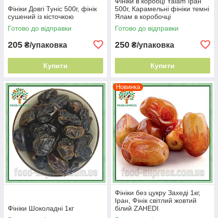
Фініки в коробці Yalam Іран
Фініки Довгі Туніс 500г, фінік
500г, Карамельні фініки темні
сушений із кісточкою
Ялам в коробочці
Готово до відправки
Готово до відправки
205
250
₴/упаковка
₴/упаковка
Купити
Купити
Новинка
Фініки без цукру Захеді 1кг,
Іран, Фінік світлий жовтий
Фініки Шоколадні 1кг
білий ZAHEDI