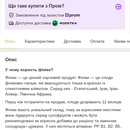
Що таке купити з Пром?
Замовлення під захистом
Доступна доставка
Опис
Характеристики
Доставка
Оплата
Умови п
Опис
У чому користь фініка?
Фініки — це цінний харчовий продукт. Фініки — це плоди
фінікових пальм, які вирощуються тільки в країнах із
спекотливим кліматом. Серед них - Єгипетський, Ірак, Іран,
Алжир, Північна Африка.
Перш ніж потрапити на продаж, плоди дозрівають 11 місяців.
Фініки мають унікальний склад, тому за корисними якостями
вони лідирують серед сухофруктів і можуть бути
рекомендовані як корисна добавка до раціону та замінник
солодощів і цукерок. У них містяться вітаміни: РР, В1, В2, В5,