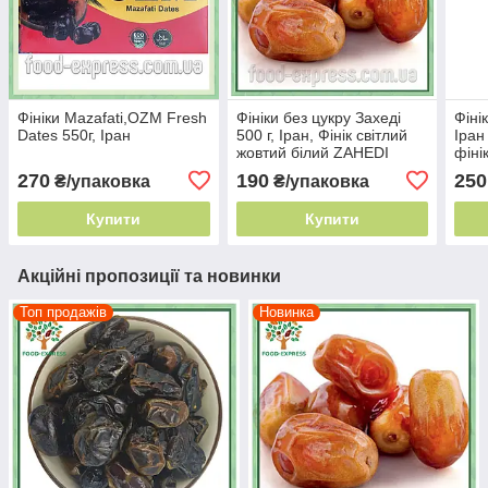
Фініки Mazafati,OZM Fresh
Фініки без цукру Захеді
Фіні
Dates 550г, Іран
500 г, Іран, Фінік світлий
Іран
жовтий білий ZAHEDI
фіні
коро
270
190
250
₴/упаковка
₴/упаковка
Купити
Купити
Акційні пропозиції та новинки
Топ продажів
Новинка