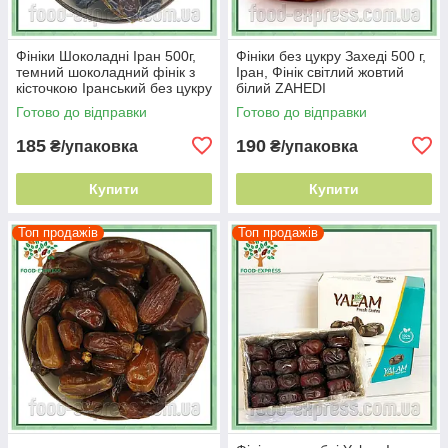
Фініки Шоколадні Іран 500г,
Фініки без цукру Захеді 500 г,
темний шоколадний фінік з
Іран, Фінік світлий жовтий
кісточкою Іранський без цукру
білий ZAHEDI
Готово до відправки
Готово до відправки
185
190
₴/упаковка
₴/упаковка
Купити
Купити
Топ продажів
Топ продажів