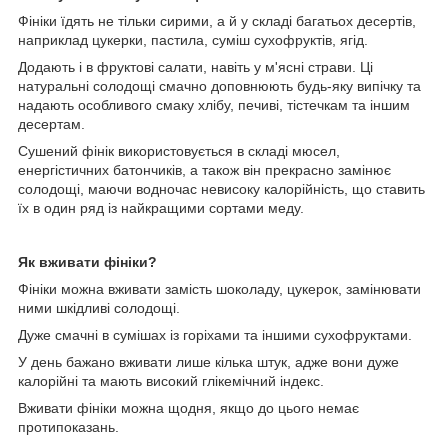
Фініки їдять не тільки сирими, а й у складі багатьох десертів,
наприклад цукерки, пастила, суміш сухофруктів, ягід.
Додають і в фруктові салати, навіть у м'ясні страви. Ці
натуральні солодощі смачно доповнюють будь-яку випічку та
надають особливого смаку хлібу, печиві, тістечкам та іншим
десертам.
Сушений фінік використовується в складі мюсел,
енергістичних батончиків, а також він прекрасно замінює
солодощі, маючи водночас невисоку калорійність, що ставить
їх в один ряд із найкращими сортами меду.
Як вживати фініки?
Фініки можна вживати замість шоколаду, цукерок, замінювати
ними шкідливі солодощі.
Дуже смачні в сумішах із горіхами та іншими сухофруктами.
У день бажано вживати лише кілька штук, адже вони дуже
калорійні та мають високий глікемічний індекс.
Вживати фініки можна щодня, якщо до цього немає
протипоказань.