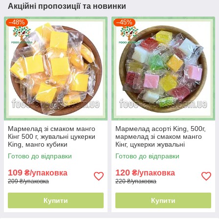
Акційні пропозиції та новинки
–48%
–45%
Мармелад зі смаком манго
Мармелад асорті King, 500г,
Кінг 500 г, жувальні цукерки
мармелад зі смаком манго
King, манго кубики
Кінг, цукерки жувальні
натуральні
Готово до відправки
Готово до відправки
109
120
₴/упаковка
₴/упаковка
209 ₴/упаковка
220 ₴/упаковка
Купити
Купити