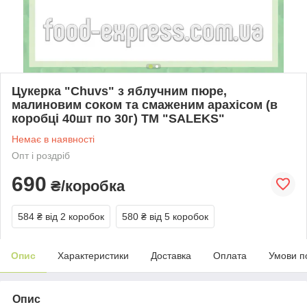
Цукерка "Chuvs" з яблучним пюре,
малиновим соком та смаженим арахісом (в
коробці 40шт по 30г) ТМ "SALEKS"
Немає в наявності
Опт і роздріб
690
₴/коробка
584 ₴
від 2 коробок
580 ₴
від 5 коробок
Опис
Характеристики
Доставка
Оплата
Умови п
Опис