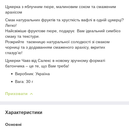
Цукерка з яблучним пюре, малиновим соком та смаженим
арахісом
Смак натуральних фруктів та хрусткість вафлі в одній цукерці?
Легко!
Найсвіжіше фруктове пюре, подарує Вам ідеальний симбіоз
смаку та текстури.
Розкрийте таємницю натуральної солодкості зі смаком
чорниці та з додаванням смаженого арахісу, вкритих
глазур’ю!
Цукерки Чавз від Салекс в новому зручному форматі
батончика – це те, що Вам треба!
Виробник: Україна
Вага: 30 г
Приховати
Характеристики
Основні