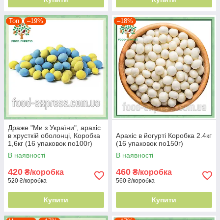
Топ
–19%
–18%
Драже "Ми з України", арахіс
в хрусткій оболонці, Коробка
Арахіс в йогурті Коробка 2.4кг
1,6кг (16 упаковок по100г)
(16 упаковок по150г)
В наявності
В наявності
420
460
₴/коробка
₴/коробка
520 ₴/коробка
560 ₴/коробка
Купити
Купити