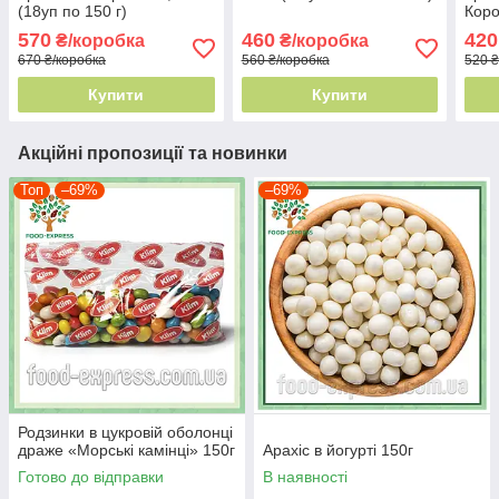
(18уп по 150 г)
Коро
по10
570
460
420
₴/коробка
₴/коробка
670 ₴/коробка
560 ₴/коробка
520 ₴
Купити
Купити
Акційні пропозиції та новинки
Топ
–69%
–69%
Родзинки в цукровій оболонці
драже «Морські камінці» 150г
Арахіс в йогурті 150г
Готово до відправки
В наявності