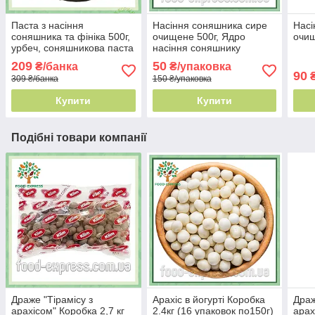
Паста з насіння
Насіння соняшника сире
Насі
соняшника та фініка 500г,
очищене 500г, Ядро
очищ
урбеч, соняшникова паста
насіння соняшнику
Україна
209
50
₴/банка
₴/упаковка
90
₴
309 ₴/банка
150 ₴/упаковка
Купити
Купити
Подібні товари компанії
Драже "Тірамісу з
Арахіс в йогурті Коробка
Драж
арахісом" Коробка 2,7 кг
2.4кг (16 упаковок по150г)
арах