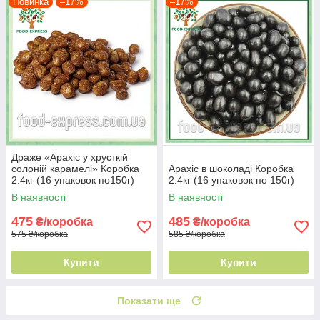
Новинка
–17%
–17%
Драже «Арахіс у хрусткій
солоній карамелі» Коробка
Арахіс в шоколаді Коробка
2.4кг (16 упаковок по150г)
2.4кг (16 упаковок по 150г)
В наявності
В наявності
475
485
₴/коробка
₴/коробка
575 ₴/коробка
585 ₴/коробка
Купити
Купити
Показати ще