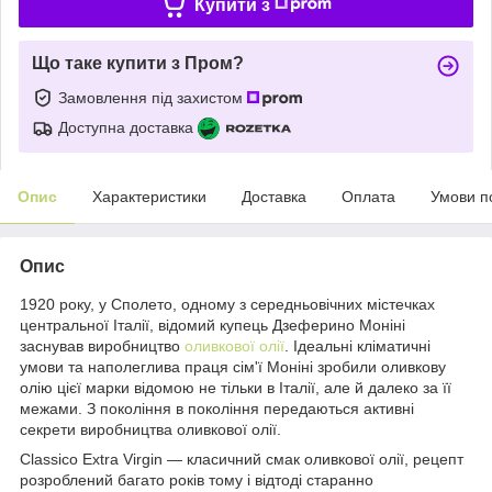
Купити з
Що таке купити з Пром?
Замовлення під захистом
Доступна доставка
Опис
Характеристики
Доставка
Оплата
Умови п
Опис
1920 року, у Сполето, одному з середньовічних містечках
центральної Італії, відомий купець Дзеферино Моніні
заснував виробництво
оливкової олії
. Ідеальні кліматичні
умови та наполеглива праця сім'ї Моніні зробили оливкову
олію цієї марки відомою не тільки в Італії, але й далеко за її
межами. З покоління в покоління передаються активні
секрети виробництва оливкової олії.
Classico Extra Virgin — класичний смак оливкової олії, рецепт
розроблений багато років тому і відтоді старанно