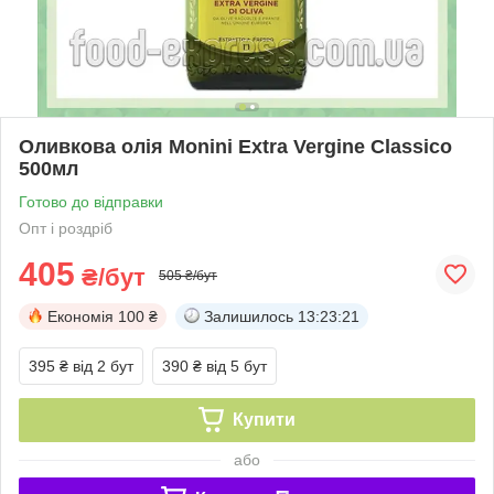
Оливкова олія Monini Extra Vergine Classico
500мл
Готово до відправки
Опт і роздріб
405
₴/бут
505 ₴/бут
Економія
100 ₴
Залишилось
13:23:21
395 ₴
від 2 бут
390 ₴
від 5 бут
Купити
або