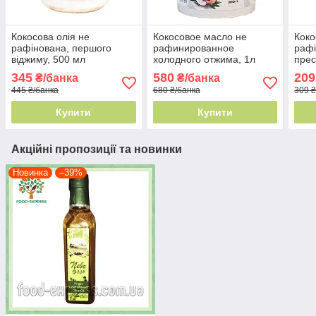
Кокосова олія не
Кокосовое масло не
Коко
рафінована, першого
рафинированное
рафі
віджиму, 500 мл
холодного отжима, 1л
прес
345
580
209
₴/банка
₴/банка
445 ₴/банка
680 ₴/банка
309 ₴
Купити
Купити
Акційні пропозиції та новинки
Новинка
–39%