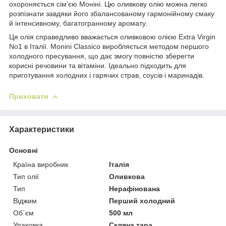
охороняється сім'єю Моніні. Цю оливкову олію можна легко
розпізнати завдяки його збалансованому гармонійному смаку
й інтенсивному, багатогранному аромату.
Ця олія справедливо вважається оливковою олією Extra Virgin
No1 в Італії. Monini Classico виробляється методом першого
холодного пресування, що дає змогу повністю зберегти
корисні речовини та вітаміни. Ідеально підходить для
приготування холодних і гарячих страв, соусів і маринадів.
Приховати
Характеристики
Основні
Країна виробник
Італія
Тип олії
Оливкова
Тип
Нерафінована
Віджим
Перший холодний
Об`єм
500 мл
Упаковка
Скляна тара