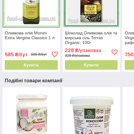
Оливкова олія Monini
Шоколад Оливкова олія та
Олив
Extra Vergine Classico 1 л
морська сіль Torras
Virgi
Organic, 100г
раф
228
₴/упаковка
585
750
₴/бут
685 ₴/бут
328 ₴/упаковка
Купити
Купити
Подібні товари компанії