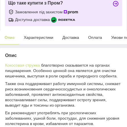
Що таке купити з Пром?
Замовлення під захистом
Доступна доставка
Опис
Характеристики
Доставка
Оплата
Умови п
Опис
Кокосовая стружка
благотворно сказывается на органах
пищеварения. Особенно ценной она является для очистки
кишечника, выступая в роли скраба и природного сорбента.
Также она поддерживает работу иммунной системы, снижает
риск возникновения сердечнососудистых и онкологических
заболеваний, проявляет антиоксидантные свойства,
восстанавливает силы, поддерживает остроту зрения,
выводит яды и токсины из организма.
Ее рекомендуют употреблять при урологических
заболеваниях, ушной боли, простудах, для снижения уровня
холестерина в крови, избавления от паразитов.