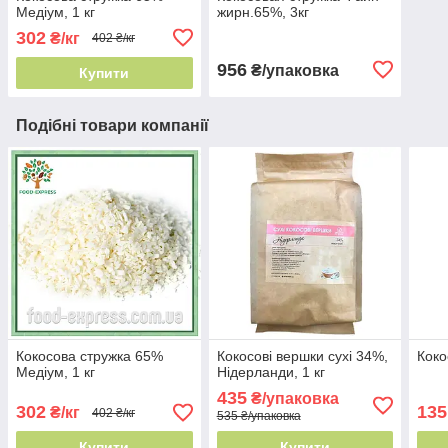
Медіум, 1 кг
жирн.65%, 3кг
302
₴/кг
402 ₴/кг
956
₴/упаковка
Купити
Подібні товари компанії
Кокосова стружка 65%
Кокосові вершки сухі 34%,
Коко
Медіум, 1 кг
Нідерланди, 1 кг
435
₴/упаковка
302
135
₴/кг
402 ₴/кг
535 ₴/упаковка
Купити
Купити