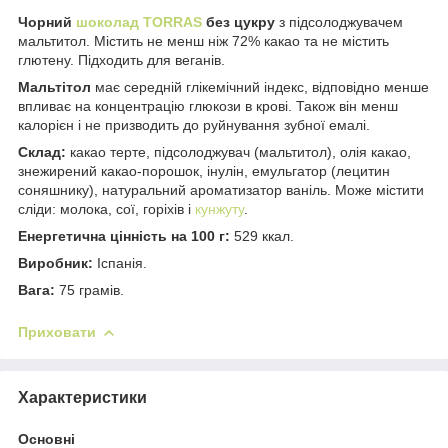
Чорний
шоколад TORRAS
без цукру
з підсолоджувачем
мальтитол. Містить не менш ніж 72% какао та не містить
глютену. Підходить для веганів.
Мальтітол
має середній глікемічний індекс, відповідно менше
впливає на концентрацію глюкози в крові. Також він менш
калорієн і не призводить до руйнування зубної емалі.
Склад:
какао терте, підсолоджувач (мальтитол), олія какао,
знежирений какао-порошок, інулін, емульгатор (лецитин
соняшнику), натуральний ароматизатор ваніль. Може містити
сліди: молока, сої, горіхів і
кунжуту
.
Енергетична цінність на 100 г:
529 ккал.
Виробник:
Іспанія.
Вага:
75 грамів.
Приховати
Характеристики
Основні