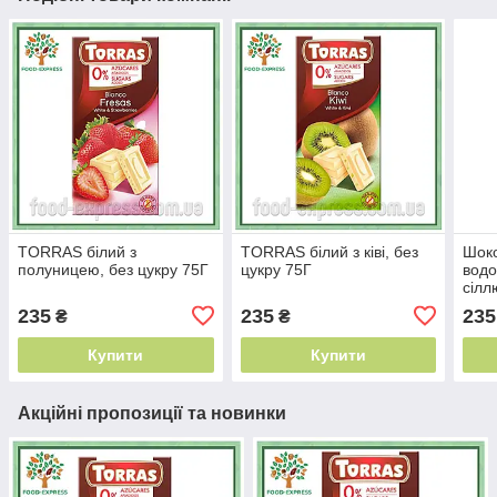
TORRAS білий з
TORRAS білий з ківі, без
Шок
полуницею, без цукру 75Г
цукру 75Г
водо
сілл
ГЛЮ
235
235
235
₴
₴
Купити
Купити
Акційні пропозиції та новинки