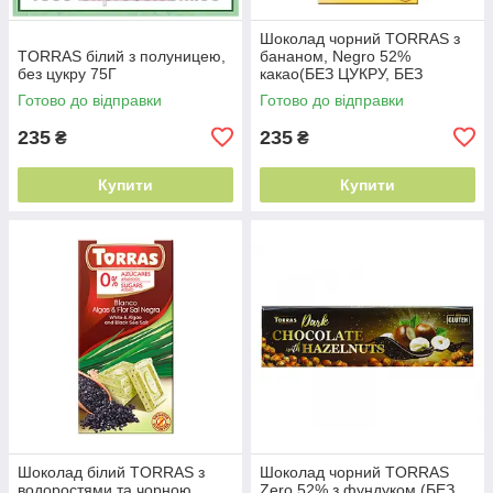
Шоколад чорний TORRAS з
TORRAS білий з полуницею,
бананом, Negro 52%
без цукру 75Г
какао(БЕЗ ЦУКРУ, БЕЗ
ГЛЮТЕНА) 75г
Готово до відправки
Готово до відправки
235
235
₴
₴
Купити
Купити
Шоколад білий TORRAS з
Шоколад чорний TORRAS
водоростями та чорною
Zero 52% з фундуком (БЕЗ