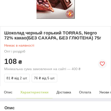
Шоколад черный горький TORRAS, Negro
72% какао(БЕЗ САХАРА, БЕЗ ГЛЮТЕНА) 75г
Немає в наявності
Опт і роздріб
108
₴
Мінімальна сума замовлення на сайті — 400 ₴
81 ₴
від 2 шт.
76 ₴
від 5 шт.
Опис
Характеристики
Доставка
Оплата
Умови 
Опис