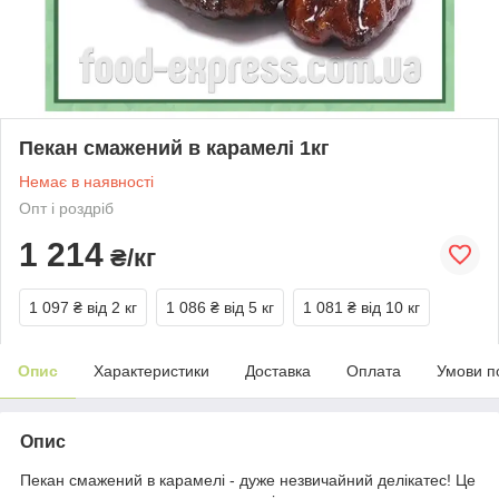
Пекан смажений в карамелі 1кг
Немає в наявності
Опт і роздріб
1 214
₴/кг
1 097 ₴
від 2 кг
1 086 ₴
від 5 кг
1 081 ₴
від 10 кг
Опис
Характеристики
Доставка
Оплата
Умови п
Опис
Пекан смажений в карамелі - дуже незвичайний делікатес! Це