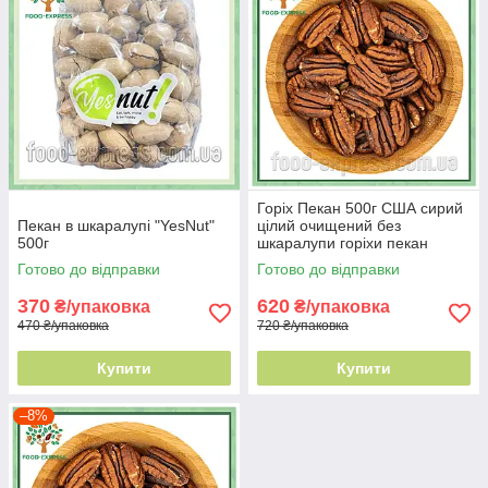
Горіх Пекан 500г США сирий
Пекан в шкаралупі "YesNut"
цілий очищений без
500г
шкаралупи горіхи пекан
Готово до відправки
Готово до відправки
370
620
₴/упаковка
₴/упаковка
470 ₴/упаковка
720 ₴/упаковка
Купити
Купити
–8%