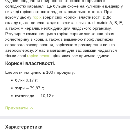
чудове поєднання природного горіхового горчинка з
солодкістю карамелі. Це більше схоже на куліновий шедевр у
вигляді горіхового-шоколадно-карамельного торта. При
всьому цьому
горіх
зберіг свої корисні властивості. В До
складу цього дерева входить велика кількість вітамінів А, В, Е,
а також мінералів, необхідних для людського організму.
Регулярне вживання цього горіха сприяє зниженню рівня
холестерину в крові, а також є відмінною профілактикою
серцевого захворювання, варікозного розширення вен та
атеросклерозу. У нас в магазині для вас завжди надається
тільки свіжі
горіхи пекан
, ціни яких вас приємно здивує.
Корисні властивості.
Енергетична цінність 100 г продукту:
білки 9,17 г;
жиры – 79,87 г;
вуглеводи — 10,12 г.
Приховати
Характеристики