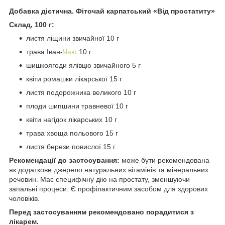
Добавка дієтична. Фіточай карпатський «Від простатиту»
Склад, 100 г:
листя ліщини звичайної 10 г
трава Іван-
Чаю
10 г
шишкоягоди ялівцю звичайного 5 г
квіти ромашки лікарської 15 г
листя подорожника великого 10 г
плоди шипшини травневої 10 г
квіти нагідок лікарських 10 г
трава хвоща польового 15 г
листя берези повислої 15 г
Рекомендації до застосування:
може бути рекомендована
як додаткове джерело натуральних вітамінів та мінеральних
речовин. Має специфічну дію на простату, зменшуючи
запальні процеси. Є профілактичним засобом для здорових
чоловіків.
Перед застосуванням рекомендовано порадитися з
лікарем.