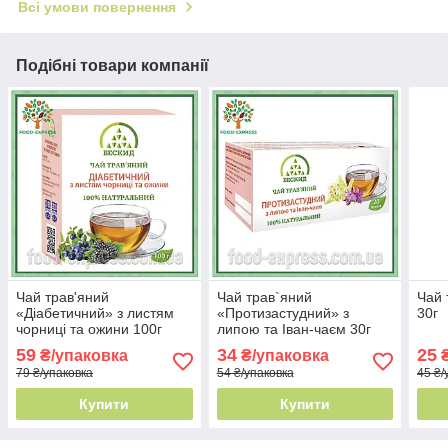
Всі умови повернення
Подібні товари компанії
Чай трав'яний
Чай трав`яний
Чай 
«Діабетичний» з листям
«Протизастудний» з
30г
чорниці та ожини 100г
липою та Іван-чаєм 30г
59
34
25
₴/упаковка
₴/упаковка
₴
79 ₴/упаковка
54 ₴/упаковка
45 ₴/
Купити
Купити