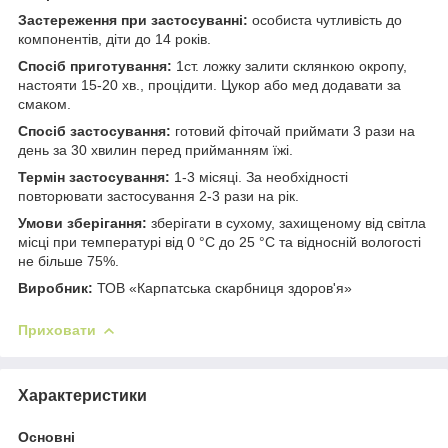
Застереження при застосуванні:
особиста чутливість до
компонентів, діти до 14 років.
Спосіб приготування:
1ст. ложку залити склянкою окропу,
настояти 15-20 хв., процідити. Цукор або мед додавати за
смаком.
Спосіб застосування:
готовий фіточай приймати 3 рази на
день за 30 хвилин перед прийманням їжі.
Термін застосування:
1-3 місяці. За необхідності
повторювати застосування 2-3 рази на рік.
Умови зберігання:
зберігати в сухому, захищеному від світла
місці при температурі від 0 °С до 25 °С та відносній вологості
не більше 75%.
Виробник:
ТОВ «Карпатська скарбниця здоров'я»
Приховати
Характеристики
Основні