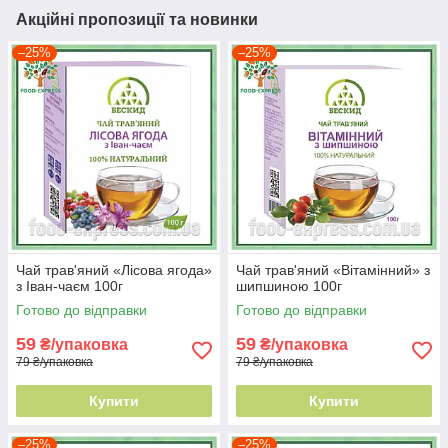
Акційні пропозиції та новинки
–25%
–25%
Чай трав'яний «Лісова ягода»
Чай трав'яний «Вітамінний» з
з Іван-чаєм 100г
шипшиною 100г
Готово до відправки
Готово до відправки
59
59
₴/упаковка
₴/упаковка
79 ₴/упаковка
79 ₴/упаковка
Купити
Купити
–25%
–25%