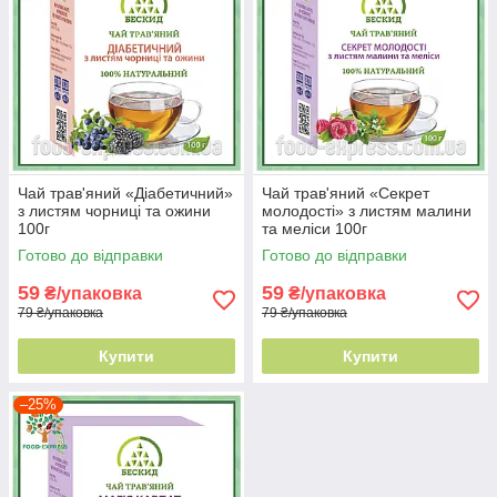
Чай трав'яний «Діабетичний»
Чай трав'яний «Секрет
з листям чорниці та ожини
молодості» з листям малини
100г
та меліси 100г
Готово до відправки
Готово до відправки
59
59
₴/упаковка
₴/упаковка
79 ₴/упаковка
79 ₴/упаковка
Купити
Купити
–25%