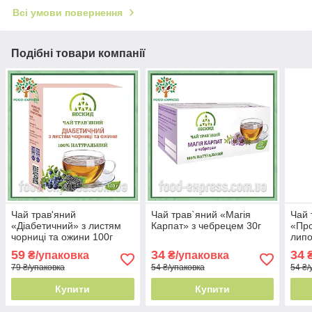
Всі умови повернення
Подібні товари компанії
Чай трав'яний
Чай трав`яний «Магія
Чай 
«Діабетичний» з листям
Карпат» з чебрецем 30г
«Про
чорниці та ожини 100г
липо
59
34
34
₴/упаковка
₴/упаковка
₴
79 ₴/упаковка
54 ₴/упаковка
54 ₴/
Купити
Купити