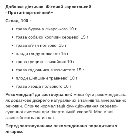
Добавка дієтична. Фіточай карпатський
«Протигіпертонічний»
Склад, 100 г:
трава буркуна лікарського 10 г
трава собачої кропиви серцевої 15 г
трава м’яти польової 15 г
плоди глоду колючого 15 г
трава грициків звичайних 10 г
трава гадючника в’язолистого 15 г
плоди шипшини травневої 10 г
трава хвоща польового 10 г
Рекомендації до застосування:
може бути рекомендована
як додаткове джерело натуральних вітамінів та мінеральних
речовин. Сприяє нормалізації функціонування серцево-
судинної системи при гіпертонічній хворобі. Має м'які
заспокійливі властивості.
Перед застосуванням рекомендовано порадитися з
лікарем.