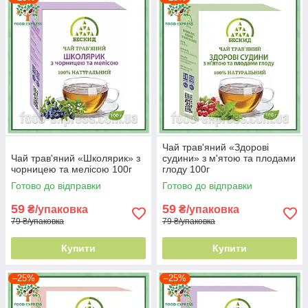
Чай трав'яний «Здорові
Чай трав'яний «Школярик» з
судини» з м'ятою та плодами
чорницею та мелісою 100г
глоду 100г
Готово до відправки
Готово до відправки
59
59
₴/упаковка
₴/упаковка
79 ₴/упаковка
79 ₴/упаковка
Купити
Купити
–25%
–25%