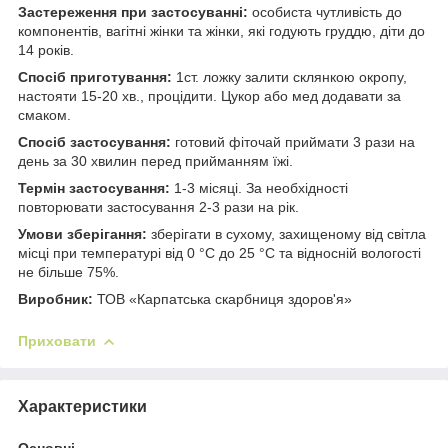
Застереження при застосуванні:
особиста чутливість до
компонентів, вагітні жінки та жінки, які годують груддю, діти до
14 років.
Спосіб приготування:
1ст. ложку залити склянкою окропу,
настояти 15-20 хв., процідити. Цукор або мед додавати за
смаком.
Спосіб застосування:
готовий фіточай приймати 3 рази на
день за 30 хвилин перед прийманням їжі.
Термін застосування:
1-3 місяці. За необхідності
повторювати застосування 2-3 рази на рік.
Умови зберігання:
зберігати в сухому, захищеному від світла
місці при температурі від 0 °С до 25 °С та відносній вологості
не більше 75%.
Виробник:
ТОВ «Карпатська скарбниця здоров'я»
Приховати
Характеристики
Основні