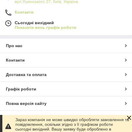
вул.Ушинського 27, Київ, Україна
Контакти
Сьогодні вихідний
Показати весь графік роботи
Про нас
Контакти
Доставка та оплата
Графік роботи
Повна версія сайту
Сайт створено на маркетплейсі
Prom.ua
Зараз компанія не може швидко обробляти замовлення та
повідомлення, оскільки згідно з її графіком роботи
сьогодні вихідний. Вашу заявку буде оброблено в