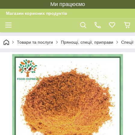
Ми працюємо
Магазин корисних продуктів
Товари та послуги
Прянощі, спеції, приправи
Спеції 