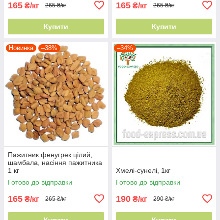
165
165
₴/кг
₴/кг
265 ₴/кг
265 ₴/кг
Купити
Купити
Новинка
–38%
–34%
Пажитник фенугрек цілий,
шамбала, насіння пажитника
1 кг
Хмелі-сунелі, 1кг
Готово до відправки
Готово до відправки
165
190
₴/кг
₴/кг
265 ₴/кг
290 ₴/кг
Купити
Купити