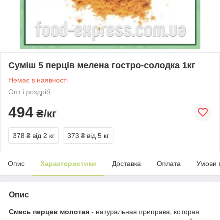
Суміш 5 перців мелена гостро-солодка 1кг
Немає в наявності
Опт і роздріб
494
₴/кг
378 ₴
від 2 кг
373 ₴
від 5 кг
Опис
Характеристики
Доставка
Оплата
Умови 
Опис
Смесь перцев молотая
- натуральная приправа, которая