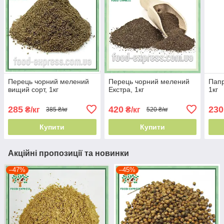
Перець чорний мелений
Перець чорний мелений
Папр
вищий сорт, 1кг
Екстра, 1кг
1кг
285
420
230
₴/кг
₴/кг
385 ₴/кг
520 ₴/кг
Купити
Купити
Акційні пропозиції та новинки
–47%
–45%