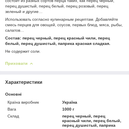
состоит из разных сортов перца таких, как перец черный,
перец душистый, перец белый, перец розовый, перец
зеленый и другие…
Использовать согласно кулинарным рецептам. Добавляйте
смесь перцев для овощей, соусов, первых блюд, мяса, рыбы,
салатов…
Состав: перец черный, перец красный чили, перец
белый, перец душистый, паприка красная сладкая.
Не содержит соли.
Приховати
Характеристики
Основні
Країна виробник
Україна
Вага
1000 г
Склад
перец черный, перец
красный чили, перец белый,
перец душистый, паприка