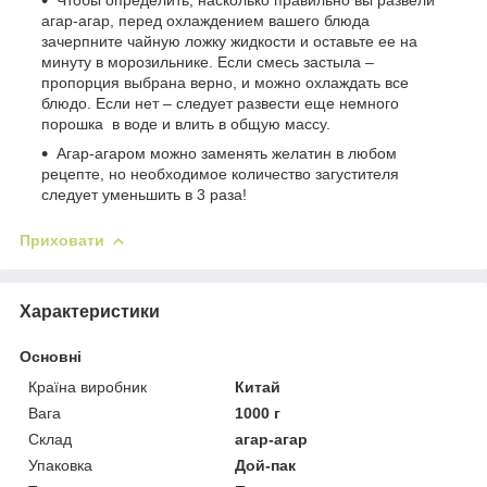
Чтобы определить, насколько правильно вы развели
агар-агар, перед охлаждением вашего блюда
зачерпните чайную ложку жидкости и оставьте ее на
минуту в морозильнике. Если смесь застыла –
пропорция выбрана верно, и можно охлаждать все
блюдо. Если нет – следует развести еще немного
порошка в воде и влить в общую массу.
Агар-агаром можно заменять желатин в любом
рецепте, но необходимое количество загустителя
следует уменьшить в 3 раза!
Приховати
Характеристики
Основні
Країна виробник
Китай
Вага
1000 г
Склад
агар-агар
Упаковка
Дой-пак