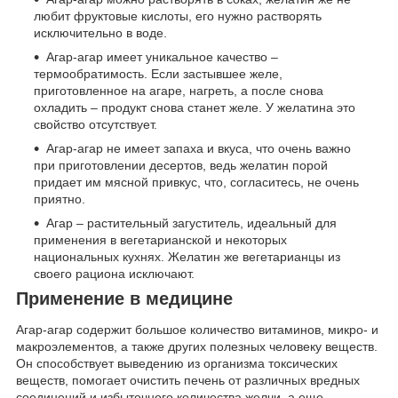
любит фруктовые кислоты, его нужно растворять
исключительно в воде.
Агар-агар имеет уникальное качество –
термообратимость. Если застывшее желе,
приготовленное на агаре, нагреть, а после снова
охладить – продукт снова станет желе. У желатина это
свойство отсутствует.
Агар-агар не имеет запаха и вкуса, что очень важно
при приготовлении десертов, ведь желатин порой
придает им мясной привкус, что, согласитесь, не очень
приятно.
Агар – растительный загуститель, идеальный для
применения в вегетарианской и некоторых
национальных кухнях. Желатин же вегетарианцы из
своего рациона исключают.
Применение в медицине
Агар-агар содержит большое количество витаминов, микро- и
макроэлементов, а также других полезных человеку веществ.
Он способствует выведению из организма токсических
веществ, помогает очистить печень от различных вредных
соединений и избыточного количества желчи, а еще