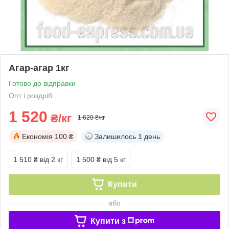
Агар-агар 1кг
Готово до відправки
Опт і роздріб
1 520
₴/кг
1 620 ₴/кг
Економія
100 ₴
Залишилось
1 день
1 510 ₴
від 2 кг
1 500 ₴
від 5 кг
Купити
або
Купити з