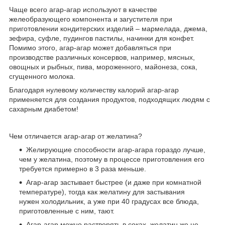
Чаще всего агар-агар используют в качестве
желеобразующего компонента и загустителя при
приготовлении кондитерских изделий – мармелада, джема,
зефира, суфле, пудингов пастилы, начинки для конфет.
Помимо этого, агар-агар может добавляться при
производстве различных консервов, например, мясных,
овощных и рыбных, пива, мороженного, майонеза, сока,
сгущенного молока.
Благодаря нулевому количеству калорий агар-агар
применяется для создания продуктов, подходящих людям с
сахарным диабетом!
Чем отличается агар-агар от желатина?
Желирующие способности агар-агара гораздо лучше,
чем у желатина, поэтому в процессе приготовления его
требуется примерно в 3 раза меньше.
Агар-агар застывает быстрее (и даже при комнатной
температуре), тогда как желатину для застывания
нужен холодильник, а уже при 40 градусах все блюда,
приготовленные с ним, тают.
Агар-агар можно растворять в соках, желатин же не