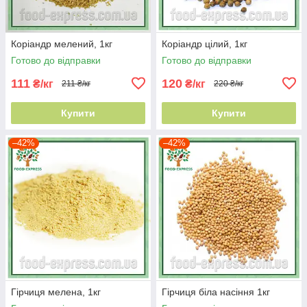
Коріандр мелений, 1кг
Коріандр цілий, 1кг
Готово до відправки
Готово до відправки
111
120
₴/кг
₴/кг
211 ₴/кг
220 ₴/кг
Купити
Купити
–42%
–42%
Гірчиця мелена, 1кг
Гірчиця біла насіння 1кг