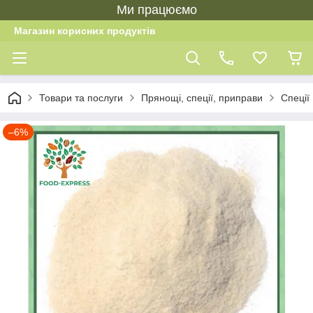
Ми працюємо
Магазин корисних продуктів
Товари та послуги
Прянощі, спеції, приправи
Спеції 
–6%