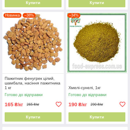
Купити
Купити
Новинка
–38%
–34%
Пажитник фенугрек цілий,
шамбала, насіння пажитника
1 кг
Хмелі-сунелі, 1кг
Готово до відправки
Готово до відправки
165
190
₴/кг
₴/кг
265 ₴/кг
290 ₴/кг
Купити
Купити