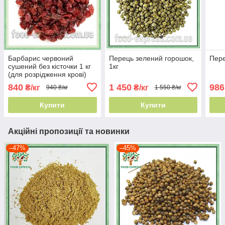
Барбарис червоний
Перець зелений горошок,
Пере
сушений без кісточки 1 кг
1кг
(для розрідження крові)
Іран
840
1 450
986
₴/кг
₴/кг
940 ₴/кг
1 550 ₴/кг
Купити
Купити
Акційні пропозиції та новинки
–47%
–45%