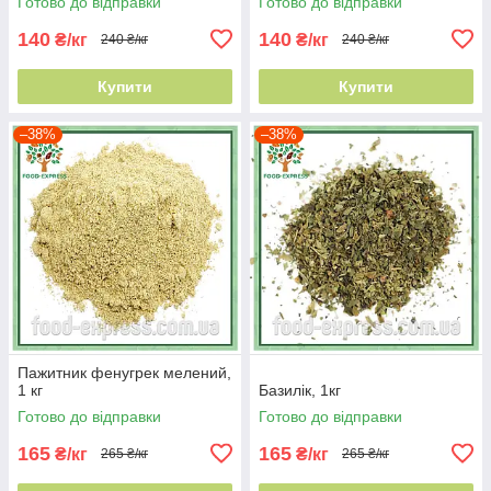
Готово до відправки
Готово до відправки
140
140
₴/кг
₴/кг
240 ₴/кг
240 ₴/кг
Купити
Купити
–38%
–38%
Пажитник фенугрек мелений,
1 кг
Базилік, 1кг
Готово до відправки
Готово до відправки
165
165
₴/кг
₴/кг
265 ₴/кг
265 ₴/кг