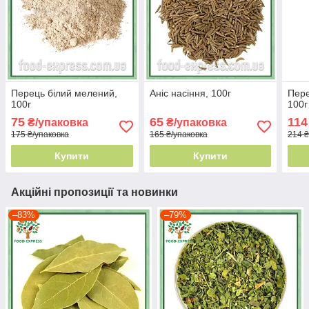
Перець білий мелений,
Аніс насіння, 100г
Пере
100г
100г
75
65
114
₴/упаковка
₴/упаковка
175 ₴/упаковка
165 ₴/упаковка
214 ₴
Купити
Купити
Акційні пропозиції та новинки
–83%
–79%