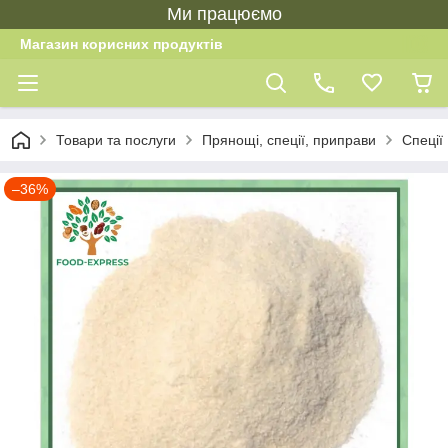
Ми працюємо
Магазин корисних продуктів
Товари та послуги
Прянощі, спеції, приправи
Спеції
–36%