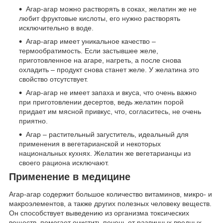
Агар-агар можно растворять в соках, желатин же не
любит фруктовые кислоты, его нужно растворять
исключительно в воде.
Агар-агар имеет уникальное качество –
термообратимость. Если застывшее желе,
приготовленное на агаре, нагреть, а после снова
охладить – продукт снова станет желе. У желатина это
свойство отсутствует.
Агар-агар не имеет запаха и вкуса, что очень важно
при приготовлении десертов, ведь желатин порой
придает им мясной привкус, что, согласитесь, не очень
приятно.
Агар – растительный загуститель, идеальный для
применения в вегетарианской и некоторых
национальных кухнях. Желатин же вегетарианцы из
своего рациона исключают.
Применение в медицине
Агар-агар содержит большое количество витаминов, микро- и
макроэлементов, а также других полезных человеку веществ.
Он способствует выведению из организма токсических
веществ, помогает очистить печень от различных вредных