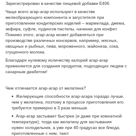
Зарегистрирован в качестве пищевой добавки Е406.
Чаще всего агар-агар используют в качестве
желеобразующего компонента и загустителя при
приготовлении кондитерских изделий – мармелада, джема,
зефира, суфле, пудингов пастилы, начинки для конфет.
Помимо этого, агар-агар может добавляться при
производстве различных консервов, например, мясных,
овощных и рыбных, пива, мороженного, майонеза, сока,
сгущенного молока.
Благодаря нулевому количеству калорий агар-агар
применяется для создания продуктов, подходящих людям с
сахарным диабетом!
Чем отличается агар-агар от желатина?
Желирующие способности агар-агара гораздо лучше,
чем у желатина, поэтому в процессе приготовления его
требуется примерно в 3 раза меньше.
Агар-агар застывает быстрее (и даже при комнатной
температуре), тогда как желатину для застывания
нужен холодильник, а уже при 40 градусах все блюда,
приготовленные с ним, тают.