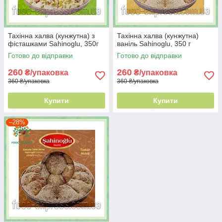
Тахінна халва (кунжутна) з
Тахінна халва (кунжутна)
фісташками Sahinoglu, 350г
ваніль Sahinoglu, 350 г
Готово до відправки
Готово до відправки
260
260
₴/упаковка
₴/упаковка
360 ₴/упаковка
360 ₴/упаковка
Купити
Купити
–28%