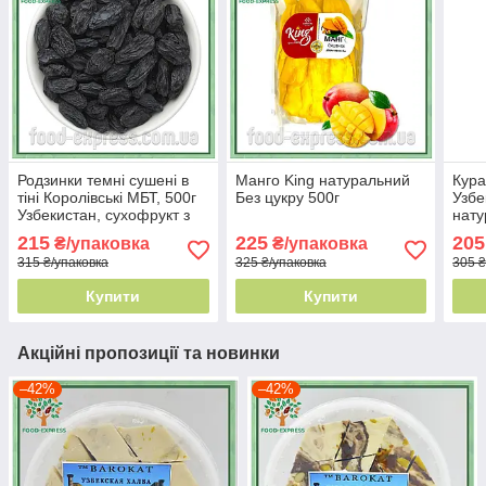
Родзинки темні сушені в
Манго King натуральний
Кура
тіні Королівські МБТ, 500г
Без цукру 500г
Узбе
Узбекистан, сухофрукт з
нату
винограду Узбецький без
урож
215
225
205
₴/упаковка
₴/упаковка
кісточок
315 ₴/упаковка
325 ₴/упаковка
305 ₴
Купити
Купити
Акційні пропозиції та новинки
–42%
–42%