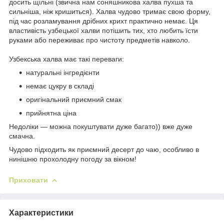
досить щільні (звична нам соняшникова халва пухша та
сильніша, ніж кришиться). Халва чудово тримає свою форму,
під час розламування дрібних крихт практично немає. Ця
властивість узбецької халви потішить тих, хто любить їсти
руками або переживає про чистоту предметів навколо.
Узбекська халва має такі переваги:
натуральні інгредієнти
немає цукру в складі
оригінальний приємний смак
прийнятна ціна
Недоліки — можна покуштувати дуже багато)) вже дуже
смачна.
Чудово підходить як приємний десерт до чаю, особливо в
нинішню прохолодну погоду за вікном!
Приховати
Характеристики