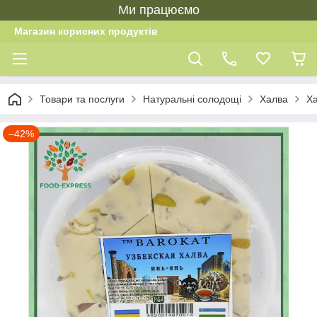
Ми працюємо
Магазин корисних продуктів
Товари та послуги
Натуральні солодощі
Халва
Ха
–42%