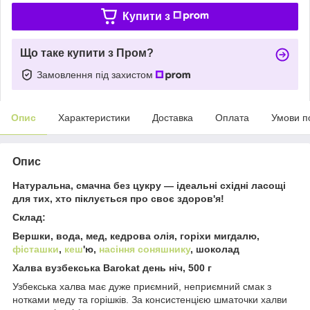
Купити з
Що таке купити з Пром?
Замовлення під захистом
Опис
Характеристики
Доставка
Оплата
Умови п
Опис
Натуральна, смачна без цукру — ідеальні східні ласощі
для тих, хто піклується про своє здоров'я!
Склад:
Вершки, вода, мед, кедрова олія, горіхи мигдалю,
фісташки
,
кеш
'ю,
насіння соняшнику
, шоколад
Халва вузбекська Barokat день ніч, 500 г
Узбекська халва має дуже приємний, неприємний смак з
нотками меду та горішків. За консистенцією шматочки халви