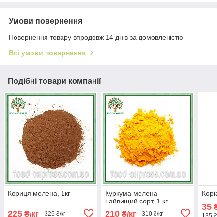
Умови повернення
Повернення товару впродовж 14 днів за домовленістю
Всі умови повернення
Подібні товари компанії
Кориця мелена, 1кг
Куркума мелена
Корі
найвищий сорт, 1 кг
35
₴
225
210
₴/кг
₴/кг
325 ₴/кг
310 ₴/кг
135 ₴