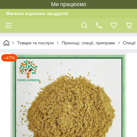
Ми працюємо
Магазин корисних продуктів
Товари та послуги
Прянощі, спеції, приправи
Спеції 
–47%