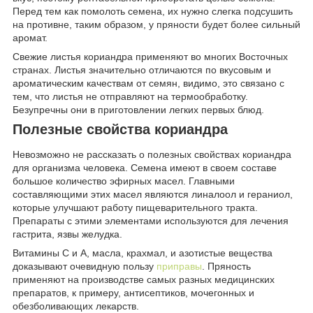
Перед тем как помолоть семена, их нужно слегка подсушить
на противне, таким образом, у пряности будет более сильный
аромат.
Свежие листья кориандра применяют во многих Восточных
странах. Листья значительно отличаются по вкусовым и
ароматическим качествам от семян, видимо, это связано с
тем, что листья не отправляют на термообработку.
Безупречны они в приготовлении легких первых блюд.
Полезные свойства кориандра
Невозможно не рассказать о полезных свойствах кориандра
для организма человека. Семена имеют в своем составе
большое количество эфирных масел. Главными
составляющими этих масел являются линалоол и гераниол,
которые улучшают работу пищеварительного тракта.
Препараты с этими элементами используются для лечения
гастрита, язвы желудка.
Витамины С и А, масла, крахмал, и азотистые вещества
доказывают очевидную пользу
приправы
. Пряность
применяют на производстве самых разных медицинских
препаратов, к примеру, антисептиков, мочегонных и
обезболивающих лекарств.