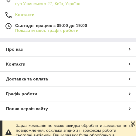
вул.Ушинського 27, Київ, Україна
Контакти
Сьогодні працює з 09:00 до 19:00
Показати весь графік роботи
Про нас
Контакти
Доставка та оплата
Графік роботи
Повна версія сайту
Сайт створено на маркетплейсі
Prom.ua
Зараз компанія не може швидко обробляти замовлення та
повідомлення, оскільки згідно з її графіком роботи
сьогодні вихідний. Вашу заявку буде оброблено в