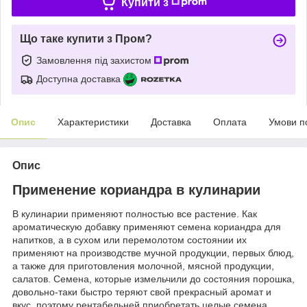
Купити з
Що таке купити з Пром?
Замовлення під захистом
Доступна доставка
Опис
Характеристики
Доставка
Оплата
Умови п
Опис
Применение кориандра в кулинарии
В кулинарии применяют полностью все растение. Как
ароматическую добавку применяют семена кориандра для
напитков, а в сухом или перемолотом состоянии их
применяют на производстве мучной продукции, первых блюд,
а также для приготовления молочной, мясной продукции,
салатов. Семена, которые измельчили до состояния порошка,
довольно-таки быстро теряют свой прекрасный аромат и
вкус, поэтому рентабельней приобретать целые семена.