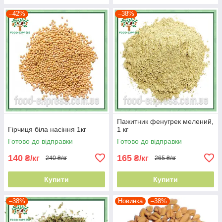
–42%
–38%
Пажитник фенугрек мелений,
Гірчиця біла насіння 1кг
1 кг
Готово до відправки
Готово до відправки
140
165
₴/кг
₴/кг
240 ₴/кг
265 ₴/кг
Купити
Купити
–38%
Новинка
–38%