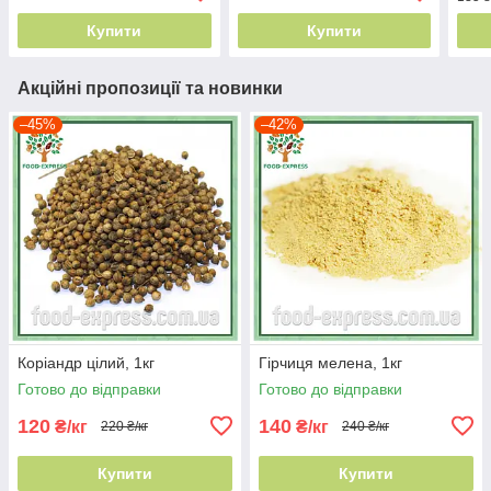
Купити
Купити
Акційні пропозиції та новинки
–45%
–42%
Коріандр цілий, 1кг
Гірчиця мелена, 1кг
Готово до відправки
Готово до відправки
120
140
₴/кг
₴/кг
220 ₴/кг
240 ₴/кг
Купити
Купити