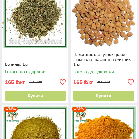
Пажитник фенугрек цілий,
шамбала, насіння пажитника
Базилік, 1кг
1 кг
Готово до відправки
Готово до відправки
165
165
₴/кг
₴/кг
265 ₴/кг
265 ₴/кг
Купити
Купити
–34%
–34%