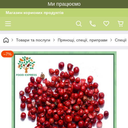
Ми працюємо
Магазин корисних продуктів
Товари та послуги
Прянощі, спеції, приправи
Спеції 
–7%