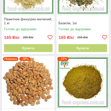
Пажитник фенугрек мелений,
1 кг
Базилік, 1кг
Готово до відправки
Готово до відправки
165
165
₴/кг
₴/кг
265 ₴/кг
265 ₴/кг
Купити
Купити
Новинка
–38%
–34%