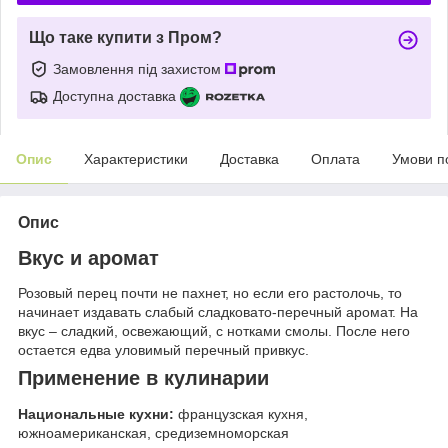
Що таке купити з Пром?
Замовлення під захистом
Доступна доставка
Опис
Характеристики
Доставка
Оплата
Умови п
Опис
Вкус и аромат
Розовый перец почти не пахнет, но если его растолочь, то
начинает издавать слабый сладковато-перечный аромат. На
вкус – сладкий, освежающий, с нотками смолы. После него
остается едва уловимый перечный привкус.
Применение в кулинарии
Национальные кухни:
французская кухня,
южноамериканская, средиземноморская