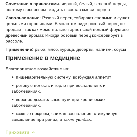
Сочетание с пряностями:
черный, белый, зеленый перцы,
поэтому в основном входить в состав смеси перцев
Использование:
Розовый перец собирают спелыми и сушат
цельными горошинами. В молотом виде розовый перец не
продают, так как моментально теряет свой нежный фруктово-
древесный аромат. Иногда розовый перец консервирует в
рассоле.
Применение:
рыба, мясо, курица, десерты, напитки, соусы
Применение в медицине
Благоприятное воздействие на:
пищеварительную систему, возбуждая аппетит.
ротовую полость и горло при воспалениях и
заболеваниях.
верхние дыхательные пути при хронических
заболеваниях.
кожные покровы, снимая воспаления, стимулируя
заживление при ранах, а также ушибах.
Приховати