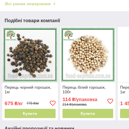
Всі умови повернення
Подібні товари компанії
Перець чорний горошок,
Перець білий горошок,
Пере
1кг
100г
1кг
114
₴/упаковка
675
1 4
₴/кг
775 ₴/кг
214 ₴/упаковка
Купити
Купити
Акційні пропозиції та новинки