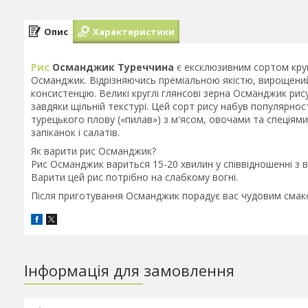
Опис
Характеристики
Рис
Османджик Туреччина
є ексклюзивним сортом круг
Османджик. Відрізняючись преміальною якістю, вирощений
консистенцію. Великі круглі глянсові зерна Османджик ри
завдяки щільній текстурі. Цей сорт рису набув популярнос
турецького плову («пилав») з м'ясом, овочами та спеціями,
запіканок і салатів.
Як варити рис Османджик?
Рис Османджик вариться 15-20 хвилин у співвідношенні з в
Варити цей рис потрібно на слабкому вогні.
Після приготування Османджик порадує вас чудовим сма
Інформація для замовлення