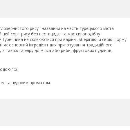
лозернистого рису і названий на честь турецького міста
 цей сорт рису без пестицидів та має склоподібну
су Туреччина не склеюються при варінні, зберігаючи свою форму
ті як основний інгредієнт для приготування традиційного
 а також гарніру до м'яса або риби, фруктових пудингів,
одою 1:2.
ком та чудовим ароматом.