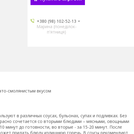
+380 (98) 102-52-13
Марина (понеділок-
п'ятниця)
вато-смолянистым вкусом
ьзуют в различных соусах, бульонах, супах и подливках. Без
красно сочетается со вторыми блюдами – мясными, овощными
0 минут до готовности, во вторые - за 15-20 минут. После
 может придать блюду излишнюю горечь. В соусы рекомендуют