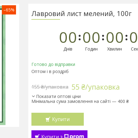
–65%
Лавровий лист мелений, 100г
0
0
0
0
0
0
0
Днів
Годин
Хвилин
Сек
Готово до відправки
Оптом і в роздріб
55 ₴/упаковка
155 ₴/упаковка
Показати оптові ціни
Мінімальна сума замовлення на сайті — 400 ₴
Купити
Купити з