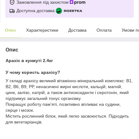
Замовлення під захистом
Доступна доставка
Опис
Характеристики
Доставка
Оплата
Умови п
Опис
Арахіс в кунжуті 2.4кг
У чому користь арахісу?
У складі арахісу великий вітамінно-мінеральний комплекс: В1,
В2, В6, В9, РР, ненасичені жирні кислоти, кальцій, магній,
цинк, залізо, натрій, а також антиоксиданти і серотонін, який
підтримує загальний тонус організму.
Покращує роботу пам'яті, позитивно впливає на судини,
серце і мозок.
Містить рослинний білок, який легко засвоюється. Підходить
для вегетаріанців.