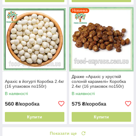
Новинка
Драже «Арахіс у хрусткій
Арахіс в йогурті Коробка 2.4кг
солоній карамелі» Коробка
(16 упаковок по150г)
2.4кг (16 упаковок по150г)
В наявності
В наявності
560
575
₴/коробка
₴/коробка
Купити
Купити
Показати ще