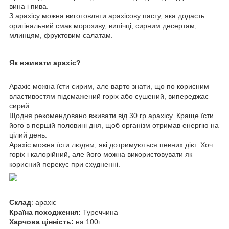
вина і пива.
З арахісу можна виготовляти арахісову пасту, яка додасть
оригінальний смак морозиву, випічці, сирним десертам,
млинцям, фруктовим салатам.
Як вживати арахіс?
Арахіс можна їсти сирим, але варто знати, що по корисним
властивостям підсмажений горіх або сушений, випереджає
сирий.
Щодня рекомендовано вживати від 30 гр арахісу. Краще їсти
його в першій половині дня, щоб організм отримав енергію на
цілий день.
Арахіс можна їсти людям, які дотримуються певних дієт. Хоч
горіх і калорійний, але його можна використовувати як
корисний перекус при схудненні.
Склад
: арахіс
Країна походження:
Туреччина
Харчова цінність:
на 100г