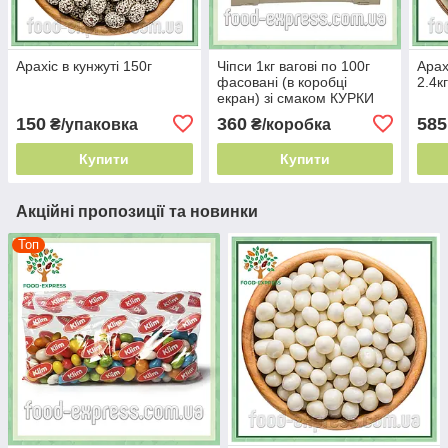
Арахіс в кунжуті 150г
Чіпси 1кг вагові по 100г
Арах
фасовані (в коробці
2.4к
екран) зі смаком КУРКИ
150
360
585
₴/упаковка
₴/коробка
Купити
Купити
Акційні пропозиції та новинки
Топ