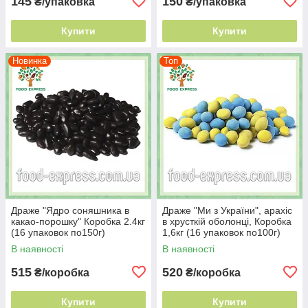
145
150
₴/упаковка
₴/упаковка
Купити
Купити
Новинка
Топ
Драже "Ядро соняшника в
Драже "Ми з України", арахіс
какао-порошку" Коробка 2.4кг
в хрусткій оболонці, Коробка
(16 упаковок по150г)
1,6кг (16 упаковок по100г)
В наявності
В наявності
515
520
₴/коробка
₴/коробка
Купити
Купити