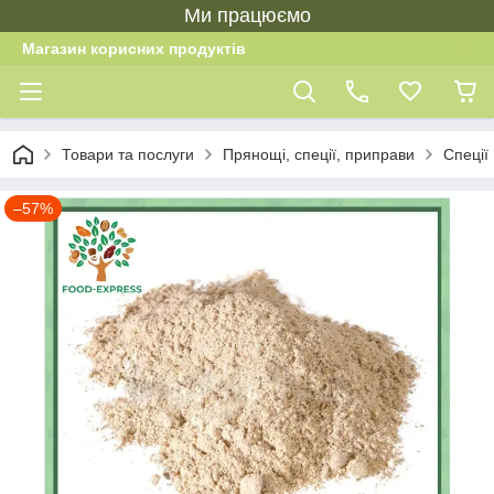
Ми працюємо
Магазин корисних продуктів
Товари та послуги
Прянощі, спеції, приправи
Спеції
–57%