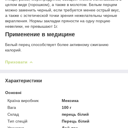
целом виде (горошком), а также в молотом. Белым перцем
можно заменить черный, если требуется менее острый вкус,
а также с эстетической точки зрения нежелательны черные
вкрапления. Нормы закладки пряности на одну порцию
невелики, не превышают 1г.
Применение в медицине
Белый перец способствует более активному сжиганию
калорий.
Приховати
Характеристики
Основні
Країна виробник
Мексика
Вага
100 г
Склад
перець білий
Тип спецій
Перець білий
Упаковка
Дой-пак