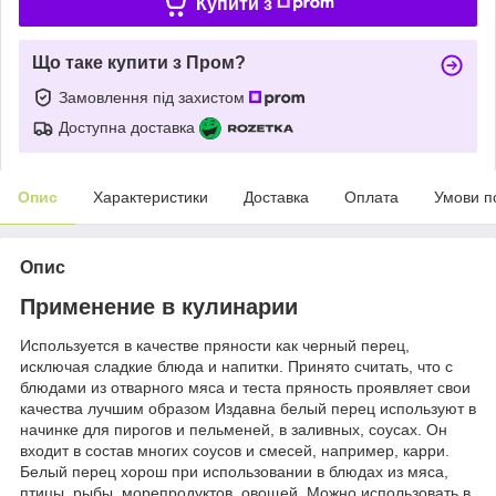
Купити з
Що таке купити з Пром?
Замовлення під захистом
Доступна доставка
Опис
Характеристики
Доставка
Оплата
Умови п
Опис
Применение в кулинарии
Используется в качестве пряности как черный перец,
исключая сладкие блюда и напитки. Принято считать, что с
блюдами из отварного мяса и теста пряность проявляет свои
качества лучшим образом Издавна белый перец используют в
начинке для пирогов и пельменей, в заливных, соусах. Он
входит в состав многих соусов и смесей, например, карри.
Белый перец хорош при использовании в блюдах из мяса,
птицы, рыбы, морепродуктов, овощей. Можно использовать в