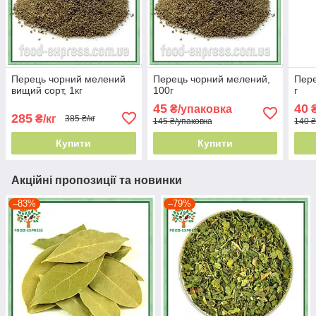
Перець чорний мелений
Перець чорний мелений,
Пере
вищий сорт, 1кг
100г
г
45
40
₴/упаковка
₴
285
₴/кг
385 ₴/кг
145 ₴/упаковка
140 ₴
Купити
Купити
Акційні пропозиції та новинки
–83%
–79%