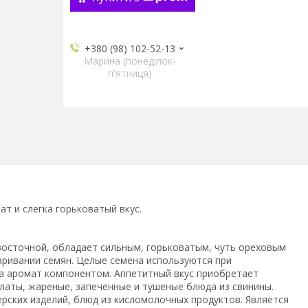
+380 (98) 102-52-13
Марина (понеділок-
п'ятниця)
т и слегка горьковатый вкус.
 восточной, обладает сильным, горьковатым, чуть ореховым
аривании семян. Целые семена используются при
за аромат компонентом. Аппетитный вкус приобретает
латы, жареные, запеченные и тушеные блюда из свинины.
ерских изделий, блюд из кисломолочных продуктов. Является