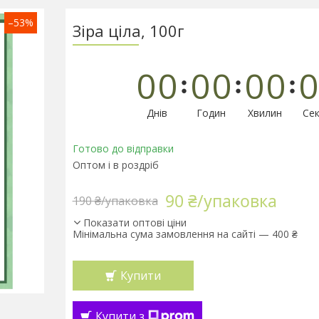
–53%
Зіра ціла, 100г
0
0
0
0
0
0
0
Днів
Годин
Хвилин
Сек
Готово до відправки
Оптом і в роздріб
90 ₴/упаковка
190 ₴/упаковка
Показати оптові ціни
Мінімальна сума замовлення на сайті — 400 ₴
Купити
Купити з