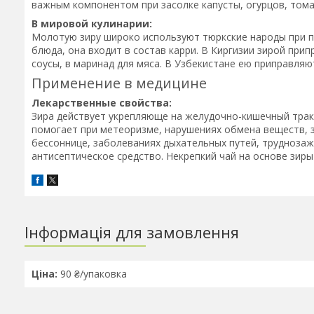
важным компонентом при засолке капусты, огурцов, тома
В мировой кулинарии:
Молотую зиру широко используют тюркские народы при п
блюда, она входит в состав карри. В Киргизии зирой пр
соусы, в маринад для мяса. В Узбекистане ею приправляю
Применение в медицине
Лекарственные свойства:
Зира действует укрепляюще на желудочно-кишечный тракт
помогает при метеоризме, нарушениях обмена веществ, з
бессоннице, заболеваниях дыхательных путей, трудноза
антисептическое средство. Некрепкий чай на основе зиры
Інформація для замовлення
Ціна:
90 ₴/упаковка