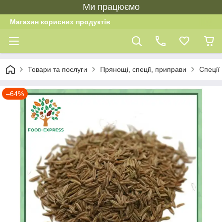
Ми працюємо
Магазин корисних продуктів
Товари та послуги
Прянощі, спеції, приправи
Спеції
–64%