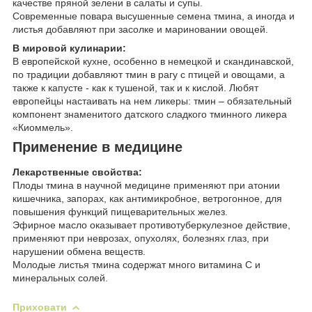
качестве пряной зелени в салаты и супы.
Современные повара высушенные семена тмина, а иногда и
листья добавляют при засолке и мариновании овощей.
В мировой кулинарии:
В европейской кухне, особенно в немецкой и скандинавской,
по традиции добавляют тмин в рагу с птицей и овощами, а
также к капусте - как к тушеной, так и к кислой. Любят
европейцы настаивать на нем ликеры: тмин – обязательный
компонент знаменитого датского сладкого тминного ликера
«Киоммель».
Применение в медицине
Лекарственные свойства:
Плоды тмина в научной медицине применяют при атонии
кишечника, запорах, как антимикробное, ветрогонное, для
повышения функций пищеварительных желез.
Эфирное масло оказывает противотуберкулезное действие,
применяют при неврозах, опухолях, болезнях глаз, при
нарушении обмена веществ.
Молодые листья тмина содержат много витамина С и
минеральных солей.
Приховати