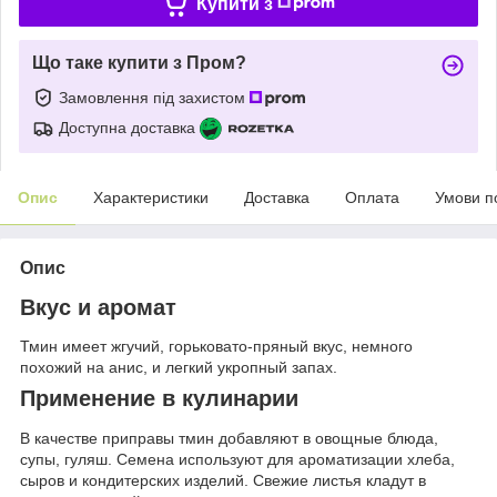
Купити з
Що таке купити з Пром?
Замовлення під захистом
Доступна доставка
Опис
Характеристики
Доставка
Оплата
Умови п
Опис
Вкус и аромат
Тмин имеет жгучий, горьковато-пряный вкус, немного
похожий на анис, и легкий укропный запах.
Применение в кулинарии
В качестве приправы тмин добавляют в овощные блюда,
супы, гуляш. Семена используют для ароматизации хлеба,
сыров и кондитерских изделий. Свежие листья кладут в