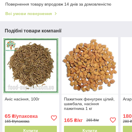
Повернення товару впродовж 14 днів за домовленістю
Всі умови повернення
Подібні товари компанії
Аніс насіння, 100г
Пажитник фенугрек цілий,
Агар
шамбала, насіння
пажитника 1 кг
65
180
₴/упаковка
165
₴/кг
265 ₴/кг
165 ₴/упаковка
280 ₴
Купити
Купити