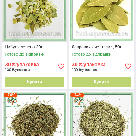
Цибуля зелена 20г
Лавровий лист цілий, 50г
Готово до відправки
Готово до відправки
30
30
₴/упаковка
₴/упаковка
130 ₴/упаковка
130 ₴/упаковка
Купити
Купити
–74%
–74%