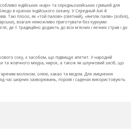
обливо індійських «карі» та середньоазійських сумішей для
юдо в країнах Індійського океану. У Середньій Азії й
Такі плоскі, як «той палові» (святний), «янгілік палів» (зобілі),
харськи), взагалі неможливо приготувати без куркуми.
ї, де її традиційно додають до всіх м'ясних і яєчних страв і до
ового соку, є засобом, що підвищує апетит. У народній
и та жовчного міхура, нирок, а також як шлунковий засіб, що
із гарячим молоком, олією, какао та медом. Для зміцнення
під час шкірних захворювань, порізів і саденах використовують