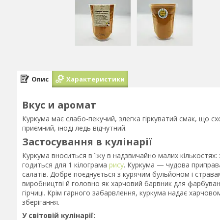
Опис
Характеристики
Вкус и аромат
Куркума має слабо-пекучий, злегка гіркуватий смак, що сх
приємний, іноді ледь відчутний.
Застосування в кулінарії
Куркума вноситься в їжу в надзвичайно малих кількостях:
годиться для 1 кілограма
рису
. Куркума — чудова приправа 
салатів. Добре поєднується з курячим бульйоном і стравам
виробництві й головно як харчовий барвник для фарбування
гірчиці. Крім гарного забарвлення, куркума надає харчово
зберігання.
У світовій кулінарії: