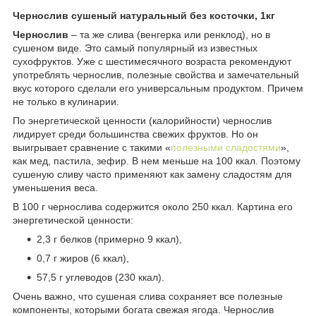
Чернослив сушеный натуральный без косточки, 1кг
Чернослив
– та же слива (венгерка или ренклод), но в
сушеном виде. Это самый популярный из известных
сухофруктов. Уже с шестимесячного возраста рекомендуют
употреблять чернослив, полезные свойства и замечательный
вкус которого сделали его универсальным продуктом. Причем
не только в кулинарии.
По энергетической ценности (калорийности) чернослив
лидирует среди большинства свежих фруктов. Но он
выигрывает сравнение с такими «
полезными сладостями
»,
как мед, пастила, зефир. В нем меньше на 100 ккал. Поэтому
сушеную сливу часто применяют как замену сладостям для
уменьшения веса.
В 100 г чернослива содержится около 250 ккал. Картина его
энергетической ценности:
2,3 г белков (примерно 9 ккал),
0,7 г жиров (6 ккал),
57,5 г углеводов (230 ккал).
Очень важно, что сушеная слива сохраняет все полезные
компоненты, которыми богата свежая ягода. Чернослив