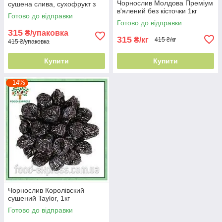
Чорнослив Молдова Преміум
сушена слива, сухофрукт з
в'ялений без кісточки 1кг
сливи без цукру
Готово до відправки
Готово до відправки
315
₴/упаковка
315
₴/кг
415 ₴/кг
415 ₴/упаковка
Купити
Купити
–14%
Чорнослив Королівский
сушений Taylor, 1кг
Готово до відправки