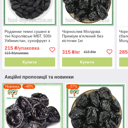
Родзинки темні сушені в
Чорнослив Молдова
Чорн
тіні Королівські МБТ, 500г
Преміум в'ялений без
(бал
Узбекистан, сухофрукт з
кісточки 1кг
Мол
винограду Узбецький без
215
₴/упаковка
кісточок
315
285
₴/кг
415 ₴/кг
315 ₴/упаковка
Купити
Купити
Акційні пропозиції та новинки
Новинка
–40%
–37%