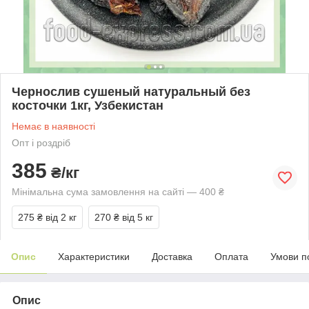
Чернослив сушеный натуральный без
косточки 1кг, Узбекистан
Немає в наявності
Опт і роздріб
385
₴/кг
Мінімальна сума замовлення на сайті — 400 ₴
275 ₴
від 2 кг
270 ₴
від 5 кг
Опис
Характеристики
Доставка
Оплата
Умови п
Опис