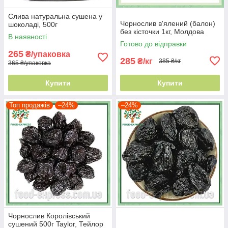
Слива натуральна сушена у
Чорнослив в'ялений (балон)
шоколаді, 500г
без кісточки 1кг, Молдова
В наявності
Готово до відправки
265
₴/упаковка
285
₴/кг
385 ₴/кг
365 ₴/упаковка
Купити
Купити
Топ продажів
–24%
–24%
Чорнослив Королівський
сушений 500г Taylor, Тейлор