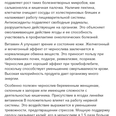
подавляет рост таких болезнетворных микробов, как
сальмонелла и кишечная палочка. Наличие пектина,
клетчатки очищает сосуды от холестериновых бляшек и
налаживает работу пищеварительной системы.
Антиоксиданты подавляют свободные радикалы,
разрушительно действующие на организм. Это объясняет
омолаживающее действие ягоды и ее способность
участвовать в профилактике онкологических болезней.
Витамин А улучшает зрение и состояние кожи. Желчегонный
и мочегонный эффект от чернослива заключается в
нормализации обмена веществ. Это приносит пользу при
заболеваниях почек, подагре, ревматизме, псориазе.
Чернослив дает хороший эффект при тромбофлебите,
поскольку способствует уменьшению свертываемости крови.
Высокая калорийность продукта дает организму много
энергии.
Особенно полезен чернослив беременным женщинам,
склонным к запорам или имеющим сложности с
деятельностью кишечника. Присутствие в ягодах линейки
витаминов В положительно влияет на работу нервной
системы. Это воздействие выражается в уменьшении
тревожности, предотвращении стрессов. Мощную поддержку
сердцу оказывает калий: его в черносливе в 1,5 раза больше,