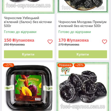
Чорнослив Узбецький
в'ялений (балон) без кісточки
Чорнослив Молдова Преміум
500г
в'ялений без кісточки 500г
Готово до відправки
Готово до відправки
150
170
₴/упаковка
₴/упаковка
250 ₴/упаковка
270 ₴/упаковка
Купити
Купити
–27%
Новинка
–26%